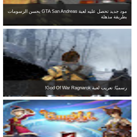
مود جديد تحصل عليه لعبة GTA San Andreas يحسن الرسومات
بطريقة مذهلة
رسميًا: تعريب لعبة God Of War Ragnarok!