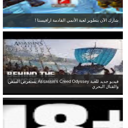
شارك الآن بتطوير لعبة الأنمي القادمة ارافيستا !
فيديو جديد للعبة Assassin’s Creed Odyssey يستعرض السفن
والقتال البحري