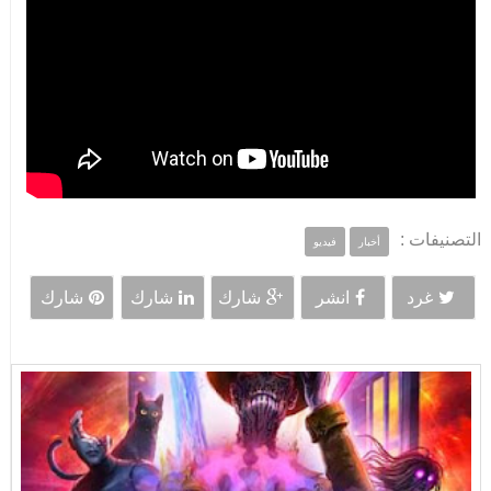
التصنيفات :
أخبار
فيديو
غرد
انشر
شارك
شارك
شارك