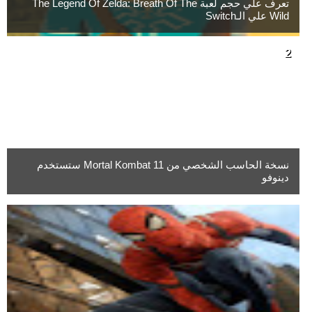
تعرف علي حجم لعبة The Legend Of Zelda: Breath Of The
Wild علي الـSwitch
نسخة الحاسب الشخصي من Mortal Kombat 11 ستستخدم
دينوفو