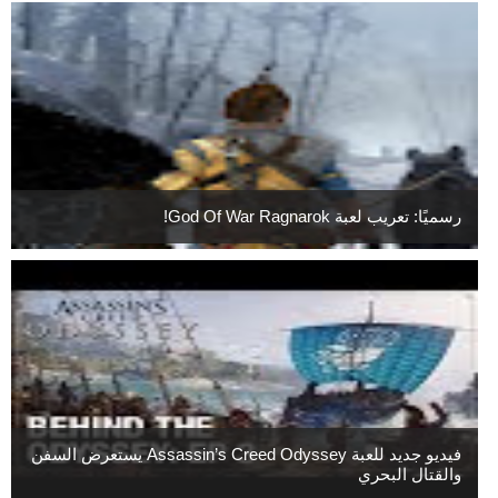
رسميًا: تعريب لعبة God Of War Ragnarok!
فيديو جديد للعبة Assassin’s Creed Odyssey يستعرض السفن
والقتال البحري