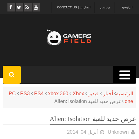
الرئيسية
من نحن
اتصل بنا | CONTACT US
الرئيسية
أخبار
فيديو
Xbox
xbox 360
PS4
PS3
PC
one
عرض جديد للعبة Alien: Isolation
عرض جديد للعبة Alien: Isolation
Unknown
أبريل 04, 2014