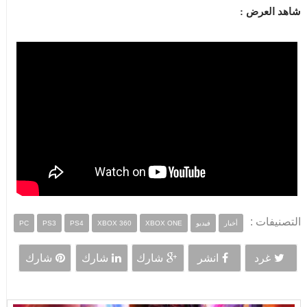
شاهد العرض :
التصنيفات :
أخبار
فيديو
XBOX ONE
XBOX 360
PS4
PS3
PC
غرد
انشر
شارك
شارك
شارك