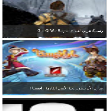
رسميًا: تعريب لعبة God Of War Ragnarok!
شارك الآن بتطوير لعبة الأنمي القادمة ارافيستا !