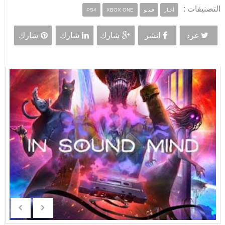
التصنيفات :
أخبار
فيديو
XBOX ONE
PS4
غرد
انشر
شارك
شارك
شارك