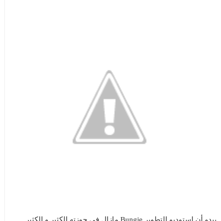
يبدو أن إستوديو التطوير Bungie مازال فى حوزته الكثير و الكثير