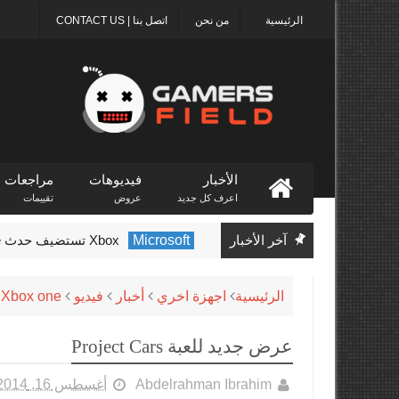
الرئيسية
من نحن
اتصل بنا | CONTACT US
الأخبار
فيديوهات
مراجعات
اعرف كل جديد
عروض
تقييمات
آخر الأخبار
Microsoft
Xbox تستضيف حدث Indie Showcase الأسبوع المقبل
الرئيسية
اجهزة اخري
أخبار
فيديو
Xbox one
عرض جديد للعبة Project Cars
Abdelrahman Ibrahim
أغسطس 16, 2014