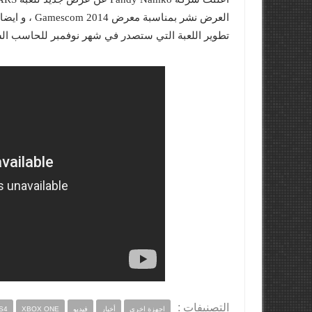
العرض نشر بم
تطوير اللعبة التي ستصدر في شهر نوفمبر للحاسب الشخصي و PS4 و Xbox One و العام المقبل س
التصنيفات :
اجهزة اخري
أخبار
فيديو
XBOX ONE
S4