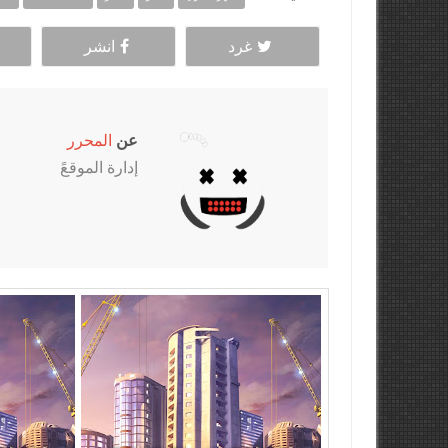
غرد
انشر
عن
المحرر
إدارة الموقعً