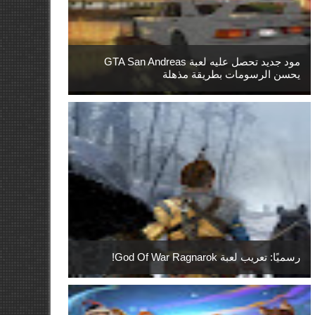
مود جديد تحصل عليه لعبة GTA San Andreas
يحسن الرسومات بطريقة مذهلة
رسميًا: تعريب لعبة God Of War Ragnarok!