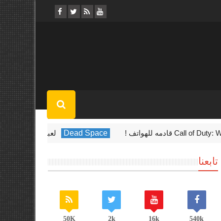
ادمه للهواتف !
Dead Space
لعبه Dead Space الجديده قادمه في أوائل عام 2023
تابعنا
50K
2k
16k
540k