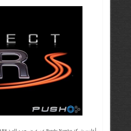
أعلنت شركة Pandy Namko عن عرض جديد للعبة Project CARS.