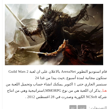
قام استوديو التطوير ArenaNet بالاعلان على ان لعبة Guild Wars 2
ستكون مجانية لمدة أسبوع ,حيث يبدا من غدا 24
سبتمبر الجاري حتى 1 اكتوبر ,يمكنك انشاء حساب وتحميل اللعبة من
هنا
, يذكر ان اللعبة هي من نوع MMORPG,استراتيجية وهي من انتاج
شركة NCSoft الكورية وصدرت في 28 اغسطس 2012 .
التصنيفات :
أخبار
PC