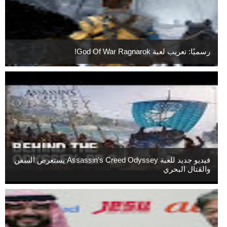
رسميًا: تعريب لعبة God Of War Ragnarok!
فيديو جديد للعبة Assassin’s Creed Odyssey يستعرض السفن
والقتال البحري