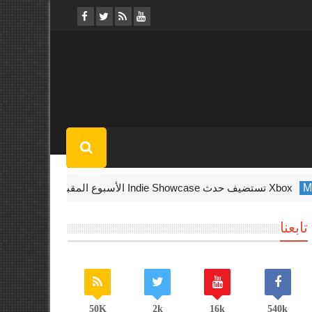
Xbox تستضيف حدث Indie Showcase الأسبوع المقبل
ty Warzone
تابعنا
50K
2k
16k
540k