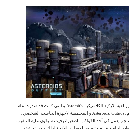
كشفت شركة Atari عن أنها تعمل حالياً على إعادة تطوير لعبة الأركيد الكلاسيكية Asteroids و التي كانت قد صدرت عام
ذ اللاعب دور عامل منجم يعمل في أحد الكواكب الصغيرة بحيث سيكون عليه التنقيب
د لبناء قاعدته و تصنيع المعدات اللازمة لذلك و من ثم عقد