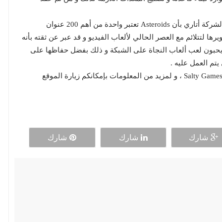
وعن هذه اللعبة صرح Fred Chesnais الرئيس التنفيذي لشركة أتاري بأن Asteroids تعتبر واحدة من أهم 200 عنوان
ها لتتلائم مع العصر الحالي لألعاب الفيديو و قد عبر عن ثقته بأنه
يحبون لعب ألعاب النجاة على الشبكة و ذلك بفضل حفاظها على
يتم العمل عليه .
أخيراً نذكر أن Asteroids: Outpost هي من تطوير فريق Salty Games ، و لمزيد من المعلومات بإمكانكم زيارة الموقع
شارك
شارك
شارك