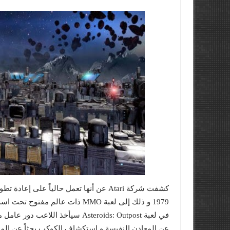
1979 و ذلك إلى لعبة MMO ذات عالم مفتوح تحت اسم Asteroids: Outpost و المخصصة لأجهزة الحاسب الشخصي .
في لعبة Asteroids: Outpost سيأخ
عن المعادن النفيسة و استكشاف الكوكب بحثاً عن الموار