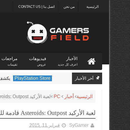
الرئيسية
من نحن
اتصل بنا | CONTACT US
الأخبار
فيديوهات
مراجعات
اعرف كل جديد
عروض
تقييمات
آخر الأخبار
PlayStation Store
يكشف متجر PlayStation عن الألعاب الأكثر تن
الرئيسية
أخبار
PC
لعبة الأركيد Asteroids: Outpost قادمة للحاسب الشخصي
لعبة الأركيد Asteroids: Outpost قادمة للحاسب الشخصي
SyGamer
فبراير 11, 2015