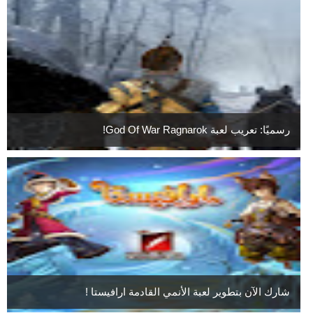
رسميًا: تعريب لعبة God Of War Ragnarok!
شارك الآن بتطوير لعبة الأنمي القادمة ارافيستا !