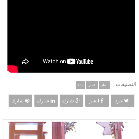
التصنيفات :
أخبار
فيديو
PC
غرد
انشر
شارك
شارك
شارك