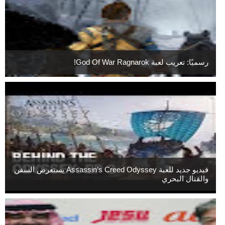
رسميًا: تعريب لعبة God Of War Ragnarok!
فيديو جديد للعبة Assassin’s Creed Odyssey يستعرض السفن
والقتال البحري