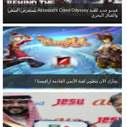
فيديو جديد للعبة Assassin’s Creed Odyssey يستعرض السفن
والقتال البحري
شارك الآن بتطوير لعبة الأنمي القادمة ارافيستا !