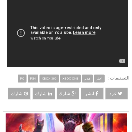
التصنيفات :
أخبار
فيديو
XBOX ONE
XBOX 360
PS4
PC
غرد
انشر
شارك
شارك
شارك