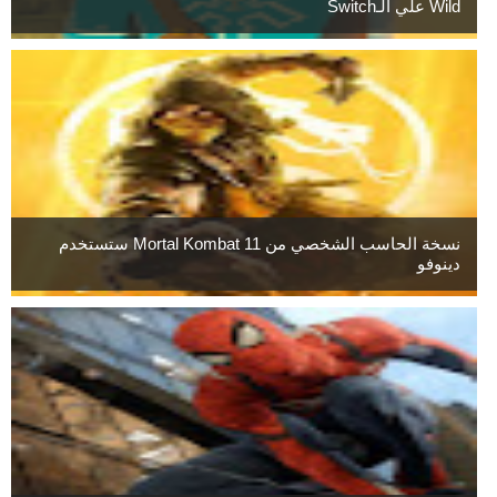
Wild علي الـSwitch
نسخة الحاسب الشخصي من Mortal Kombat 11 ستستخدم
دينوفو