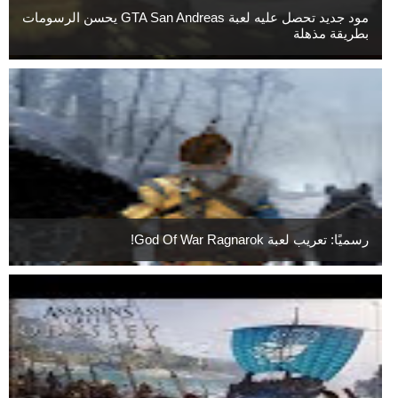
مود جديد تحصل عليه لعبة GTA San Andreas يحسن الرسومات
بطريقة مذهلة
رسميًا: تعريب لعبة God Of War Ragnarok!