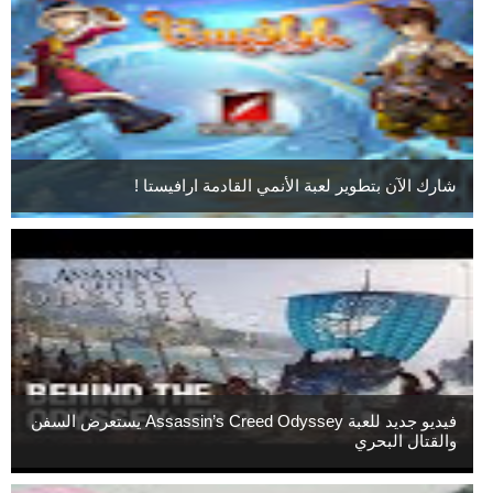
شارك الآن بتطوير لعبة الأنمي القادمة ارافيستا !
فيديو جديد للعبة Assassin’s Creed Odyssey يستعرض السفن
والقتال البحري