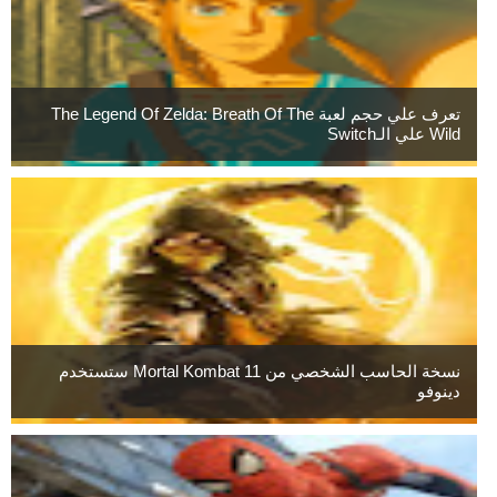
تعرف علي حجم لعبة The Legend Of Zelda: Breath Of The
Wild علي الـSwitch
نسخة الحاسب الشخصي من Mortal Kombat 11 ستستخدم
دينوفو