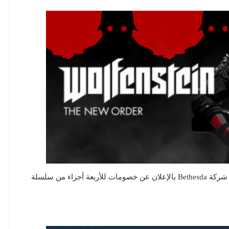
كجزء من QuakeCon 2015 عطلة نهاية الأسبوع، قامت شركة Bethesda بالإعلان عن خصومات للأربعة أجزاء من سلسلة