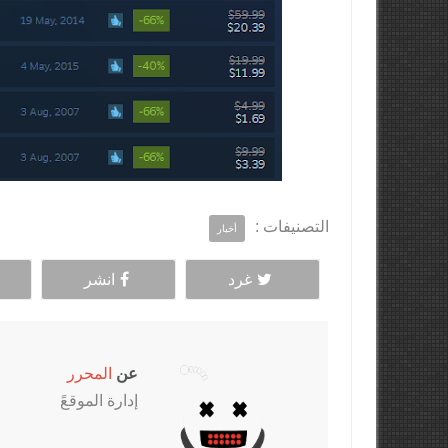
التصنيفات :
أخبار
غرد
انشر
عن
المحرر
إدارة الموقعً