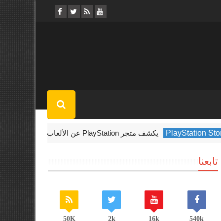
Pla
يكشف متجر PlayStation عن الألعاب الأكثر تنزيلًا في فبراير 2022
تابعنا
50K
2k
16k
540k