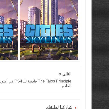
التالي
The Talos Principle قادمة للـ PS4 في أك
القادم
شاركنا تعليقك