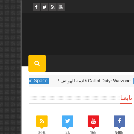
Call of Duty: W قادمه للهواتف !
Dead Space
لعبه Dead Space الجديده قادمه في أوائل عام 2023
تابعنا
50K
2k
16k
540k