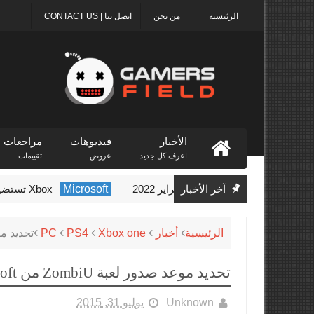
الرئيسية
من نحن
اتصل بنا | CONTACT US
الأخبار
فيديوهات
مراجعات
اعرف كل جديد
عروض
تقييمات
آخر الأخبار
Microsoft
Xbox تستضيف حدث Indie Showcase الأسبوع المقبل
الرئيسية
أخبار
Xbox one
PS4
PC
تحديد موعد صد
تحديد موعد صدور لعبة ZombiU من Ubisoft
Unknown
يوليو 31, 2015