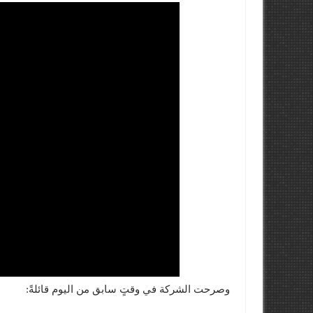
وصرحت الشركة في وقتٍ سابق من اليوم قائلةً: