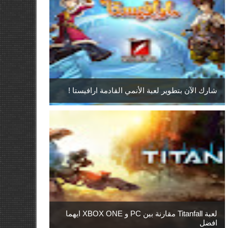
شارك الآن بتطوير لعبة الأنمي القادمة ارافيستا !
لعبة Titanfall مقارنة بين PC و XBOX ONE ايهما
افضل