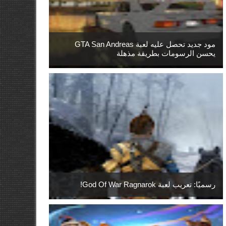
مود جديد تحصل عليه لعبة GTA San Andreas
يحسن الرسومات بطريقة مذهلة
رسميًا: تعريب لعبة God Of War Ragnarok!