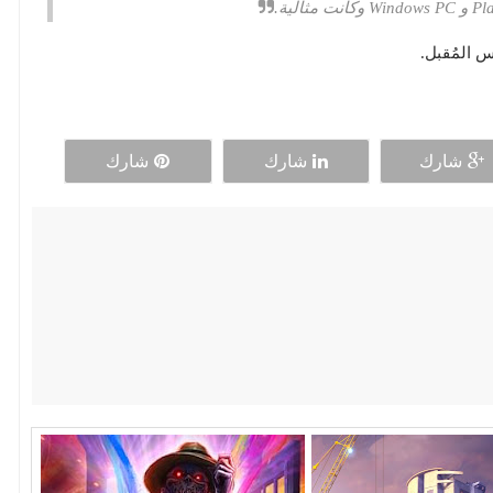
 المُقبل.
شارك
شارك
شارك