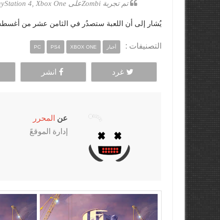
تم تجربة Zombiعلى PlayStation 4, Xbox One و Windows PC وكانت مثالية.
يُشار إلى أن اللعبة ستصدُر في الثامن عشر من أغسطس
التصنيفات :
أخبار
XBOX ONE
PS4
PC
غرد
انشر
عن
المحرر
إدارة الموقعً