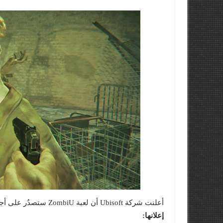
أعلنت شركة Ubisoft أن لعبة ZombiU ستصدُر على أجهزة الـ PC, PlayStation 4 و Xbox One وأرفقت
إعلانها: