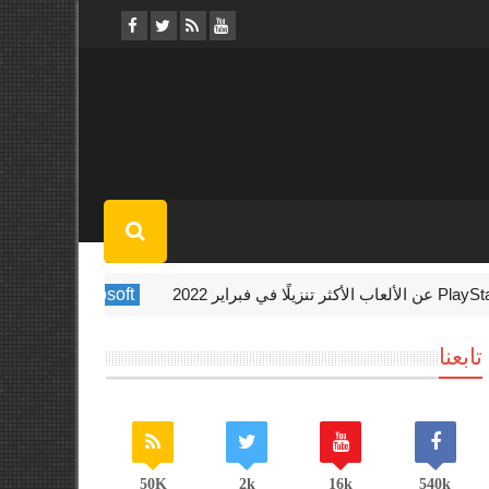
Microsoft
Xbox تستضيف حدث Indie Showcase الأسبوع المقبل
تابعنا
50K
2k
16k
540k