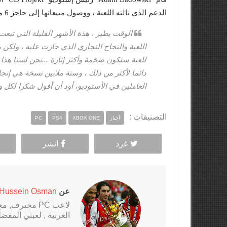
الدعم الذي نالته اللعبة ، ووصول مبيعاتها إلي حاجز 6 ملايين نسخة مباعة في غضون ستة اسابيع ،
الوقت يطير ، هذة الأشهر القليلة التي تبع
اللعبة والنجاح التجاري الذي حازت عليه ، ولكن
للعبة ستكون ضخمة وأكثر إثارة ...نحن لسنا هذ
العاملين في الأستوديو، أود أن أقول شكرا لكل و
التصنيفات :
أخبار
XBOX ONE
PS4
PC
غرد
انشر
عن
Hussein Osman
الغربية , لعبتي المفضلة al Fantasy