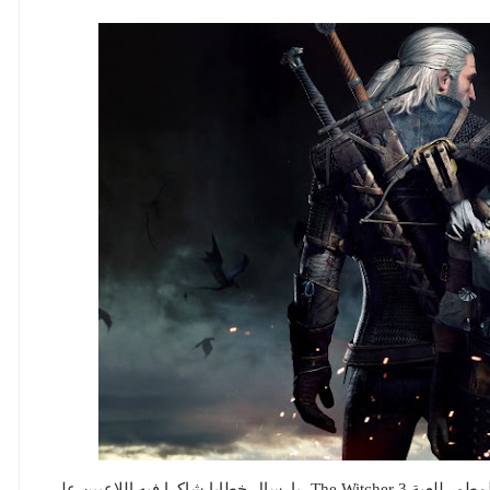
قام "Adam Badowski" رئيس إستوديو "CD Projekt" المطور للعبة The Witcher 3 ،بإرسال خطابا شاكرا فيه اللاعبين علي