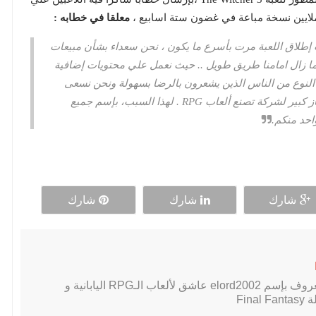
معلقا في خطابه :
ت إطلاق اللعبة مرت بأسرع ما يكون ، نحن سعداء بشأن مبيعات
 ما زال امامنا طريق طويل .. حيث نعمل علي محتويات إضافية
ا النوع من الناس الذين يشعرون بالرضا بسهولة ونحن نسعى
دائما لأكثر من ذلك ، وستة ملايين نسخة هي إنجاز كبير لشركة تصنع ألعاب RPG . لهذا السبب، بإسم جميع
احد منكم.
شارك
شارك
شارك
لاعب PC محترف, معروف بإسم elord2002 عاشق لألعاب الـRPG اليابانية و
Fin