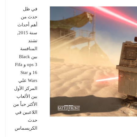
في ظل
حدث من
أهم أحداث
سنة 2015,
تشتد
المنافسة
بين Black
ops 3 و Fifa
16 و Star
Wars علي
المركز الأول
بين الألعاب
الأكثر حباً من
اللاعبين في
حدث
الكريسماس