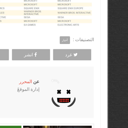
التصنيفات :
أخبار
غرد
انشر
عن
المحرر
إدارة الموقعً