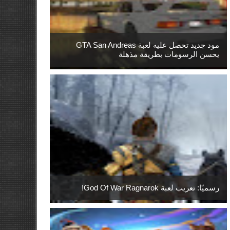
مود جديد تحصل عليه لعبة GTA San Andreas
يحسن الرسومات بطريقة مذهلة
رسميًا: تعريب لعبة God Of War Ragnarok!