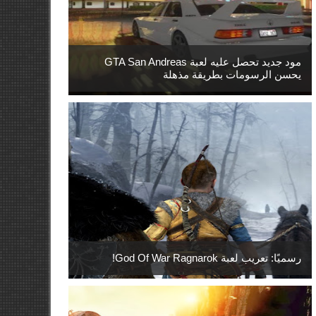
مود جديد تحصل عليه لعبة GTA San Andreas
يحسن الرسومات بطريقة مذهلة
رسميًا: تعريب لعبة God Of War Ragnarok!