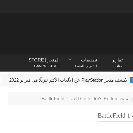
تقارير
تصنيفات
المتجر | STORE
مقالات
استعرض بالمنصة
GAMING STORE
PlayStati عن الألعاب الأكثر تنزيلًا في فبراير 2022
osoft
Collec للعبة BattleField 1