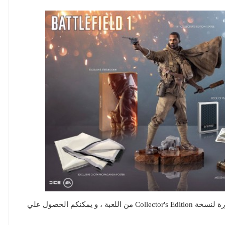
بعد صدور الاعلان الرائع للعبة BattleField 1 صدرت صورة لنسخة Collector's Edition من اللعبة ، و يمكنكم الحصول علي