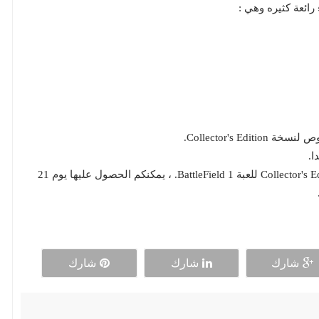
هذا كل شئ ستحصل عليه اذا قمت بشراء نسخة Collector's Edition للعبة BattleField 1. ، يمكنكم الحصول عليها يوم 21
شارك
شارك
شارك