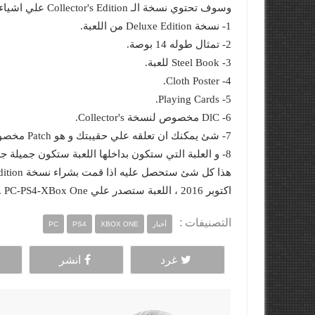
وسوف تحتوي نسخة الـ Collector's Edition علي اشياء رائعة كثيره وهي :
1- نسخة Deluxe Edition من اللعبة.
2- تمثال طوله 14 بوصة.
3- Steel Book للعبة.
4- Cloth Poster.
5- Playing Cards.
6- DlC مخصوص لنسخة Collector's.
7- شئ يمكنك ان تعلقه علي حقيبتك و هو Patch مخصوص لنسخة Collector's Edition.
8- و العلبة التي ستكون بداخلها اللعبة ستكون جميلة جدا.
اكتوبر 2016 ، اللعبة ستصدر علي PC-PS4-XBox One .
التصنيفات :
أخبار
XBOX ONE
PS4
PC
غرد
انشر