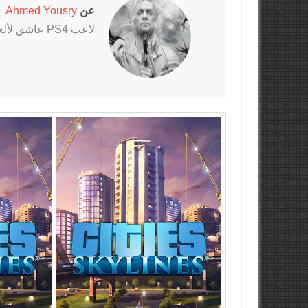
عن
Ahmed Yousry
لاعب PS4 عاشق لألعاب الرعب خاصةً سلسلتي Outlast و The Evil Within