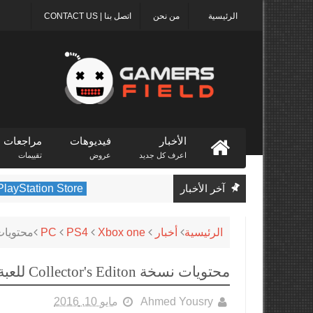
الرئيسية
من نحن
اتصل بنا | CONTACT US
الأخبار
فيديوهات
مراجعات
اعرف كل جديد
عروض
تقييمات
آخر الأخبار
PlayStation Store
يكشف متجر on
الرئيسية
أخبار
Xbox one
PS4
PC
محتويات نسخة tor's Editon
محتويات نسخة Collector's Editon للعبة BattleField 1
Ahmed Yousry
مايو 10, 2016