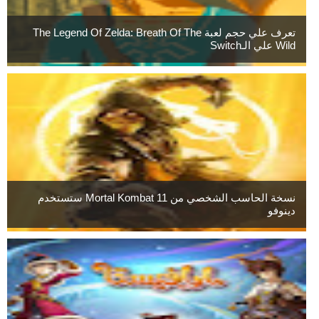
تعرف علي حجم لعبة The Legend Of Zelda: Breath Of The
Wild علي الـSwitch
نسخة الحاسب الشخصي من Mortal Kombat 11 ستستخدم
دينوفو