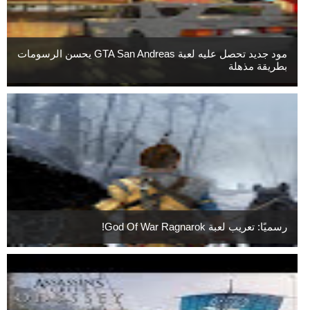
مود جديد تحصل عليه لعبة GTA San Andreas يحسن الرسومات
بطريقة مذهلة
رسميًا: تعريب لعبة God Of War Ragnarok!