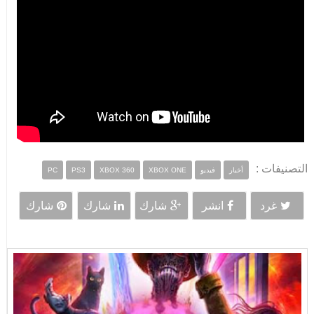
التصنيفات :
أخبار
فيديو
XBOX ONE
XBOX 360
PS3
PC
غرد
انشر
شارك
شارك
شارك