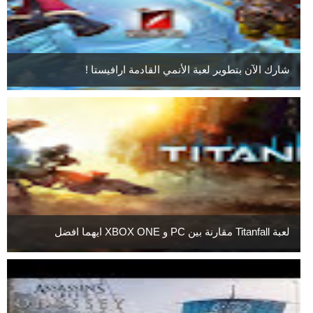
شارك الآن بتطوير لعبة الأنمي القادمة ارافيستا !
لعبة Titanfall مقارنة بين PC و XBOX ONE ايهما افضل