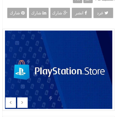
غرد
انشر
شارك
شارك
شارك