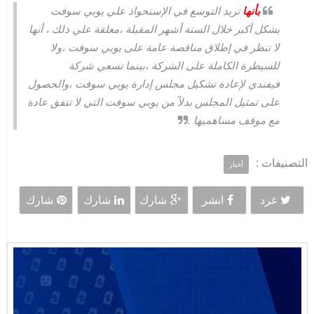
بأنها
تريد التوسع في الإستحواذ علي يوبي سوفت
بشكل أكبر خلال الستة أشهر المقبلة ،معلقة علي ذلك ، أنها
لا تنظر في إطلاق مناقصة عامة على يوبي سوفت ،ولا
للسيطرة الكاملة على الشركة ،بينما تسعي شركة
فيفندي لإعادة تشكيل مجلس إدارة يوبي سوفت ،والحصول
على تمثيل المجلس بدلاً من يوبي سوفت التي لا تتفق عادة
مع موقف مساهميها .
التصنيفات :
أخبار
غرد
انشر
شارك
شارك
شارك