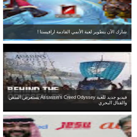
شارك الآن بتطوير لعبة الأنمي القادمة ارافيستا !
فيديو جديد للعبة Assassin’s Creed Odyssey يستعرض السفن
والقتال البحري