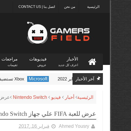
الرئيسية
من نحن
اتصل بنا | CONTACT US
الأخبار
فيديوهات
مراجعات
اعرف كل جديد
عروض
تقييمات
آخر الأخبار
Microsoft
Xbox تستضيف حدث Indie Showcase الأسبوع المقبل
الرئيسية
أخبار
فيديو
Nintendo Switch
عرض للعبة FIFA علي
عرض للعبة FIFA علي جهاز Nintendo Switch
Ahmed Yousry
فبراير 16, 2017