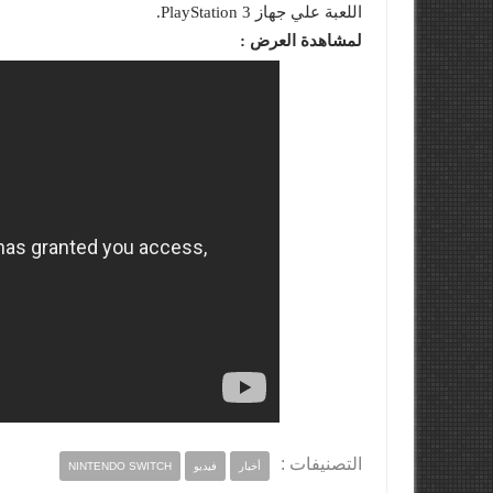
اللعبة علي جهاز PlayStation 3.
لمشاهدة العرض :
التصنيفات :
أخبار
فيديو
NINTENDO SWITCH