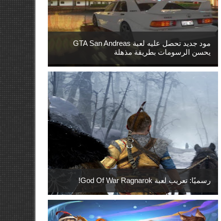
مود جديد تحصل عليه لعبة GTA San Andreas
يحسن الرسومات بطريقة مذهلة
رسميًا: تعريب لعبة God Of War Ragnarok!