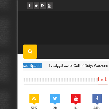
Call of Duty: W قادمه للهواتف !
Dead Space
لعبه Dead Space الجديده قادمه في أوائل عام 2023
تابعنا
50K
2k
16k
540k