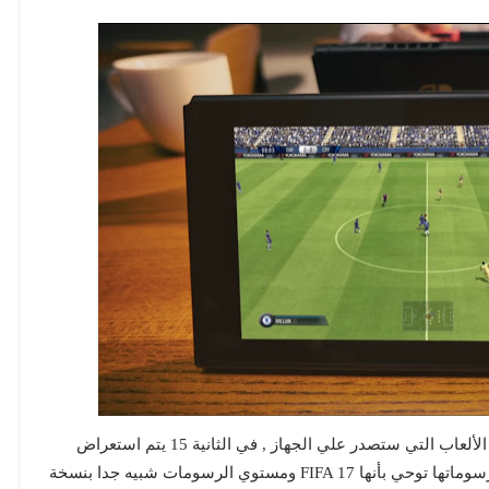
صدر عرض علي قناة Nintendo Switch يستعرض بعض الألعاب التي ستصدر علي الجهاز , في الثانية 15 يتم استعراض
لعبة FIFA , لا نعلم إذا كانت هذه FIFA 18 أم لا , ولكن رسوماتها توحي بأنها FIFA 17 ومستوي الرسومات شبيه جدا بنسخة