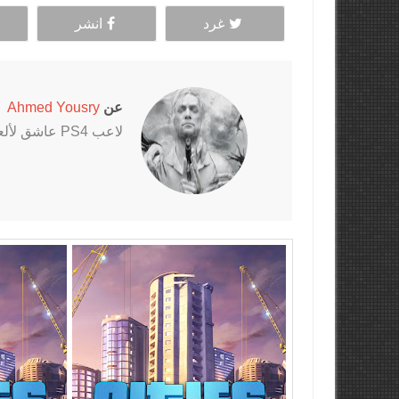
غرد
انشر
عن
Ahmed Yousry
لاعب PS4 عاشق لألعاب الرعب خاصةً سلسلتي Outlast و The Evil Within