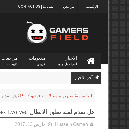
الرئيسية
من نحن
اتصل بنا | CONTACT US
الأخبار
فيديوهات
مراجعات
اعرف كل جديد
عروض
تقييمات
آخر الأخبار
الرئيسية
تقارير و مقالات
فيديو
PC
هل تقدم لعبة تطور الا
هل تقدم لعبة تطور الابطال Heroes Evolved جديد لألعاب MOBA ؟
Hussein Osman
مارس 13, 2017