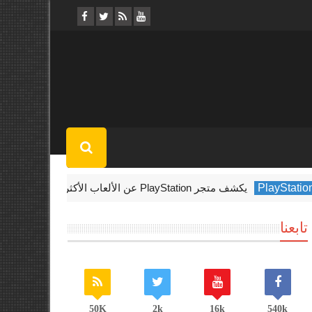
 تنزيلًا في فبراير 2022
Microsoft
تابعنا
50K
2k
16k
540k