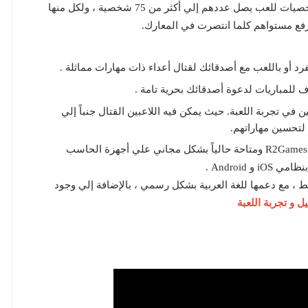
كما يمكن للاعبين الاختيار من بين قائمة كبيرة من الشخصيات للعب يصل عددهم إلي أكثر من 75 شخصية ، ولكل منها
ورفع مستواهم كلما انتصرت في المعارك.
لاءمة للمبتدئين في تجربة اللعبة. حيث يمكن فيه اللاعبين القتال جنباً إلي
لتحسين مهاراتهم.
اللعبة من تطوير أستوديو Net Dragon ومن نشر شركة R2Games ومتاحة حالياً بشكل مجاني علي أجهزة الحاسب
Android .
، مع دعمها للغة العربية بشكل رسمي ، بالإضافة إلي وجود
ل و تجربة اللعبة