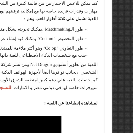
مهارات وقدرات فريدة خاصة بها مع إمكانية ترقيتهم ،
اللعبة تشمل علي ثلاثة أطوار للعب وهم :
-
طور الـMatchmaking ،يمكنك تجربته بشكل منفرد أو باللعب مع أصدقائك لقتال أعداء ذات مهارات مماثلة .
-
طور التخصيص "Custom" يمكنك فيه إنشاء غرف للمباريات لدعوة أصدقائك بحرية تامة .
-
طور التعاوني "Co op" وهو أكثر م
جنب مع شخصيات الذكاء الاصطناعي للعبة ذاتها 
الشخصي ،بجانب توافرها أيضاً لأجهزة الهواتف الذكية بنظامي iOS و 
كما حصلت اللعبة علي دعم كبير لمنطقة الشرق الأوسط 
للتسجي
سيرفرات خاصة لها في دولتي مصر و الإمارات.
لمشاهدة إنطباعنا عن اللعبة :