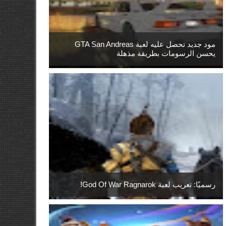
مود جديد تحصل عليه لعبة GTA San Andreas
يحسن الرسومات بطريقة مذهلة
رسميًا: تعريب لعبة God Of War Ragnarok!