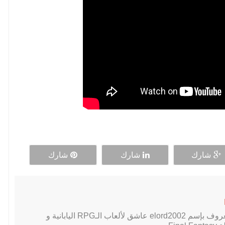
شارك
شارك
شارك
لاعب PC محترف, معروف بإسم elord2002 عاشق لألعاب الـRPG اليابانية و