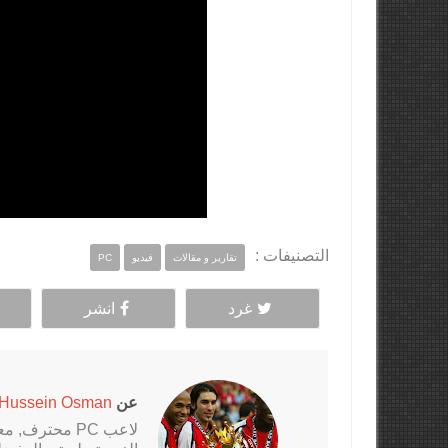
التصنيفات :
تقارير و مقالات
فيديو
PC
غرد
انشر
عن
Hussein Osman