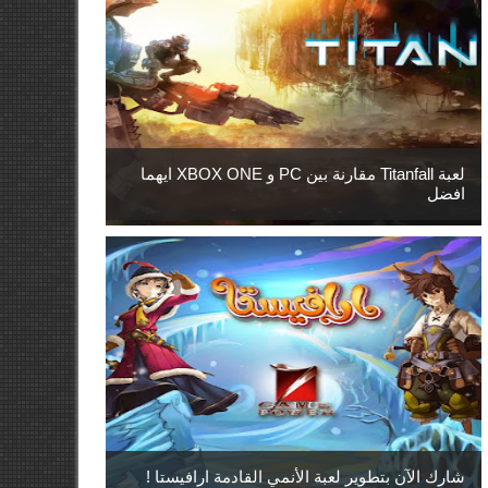
لعبة Titanfall مقارنة بين PC و XBOX ONE ايهما
افضل
شارك الآن بتطوير لعبة الأنمي القادمة ارافيستا !