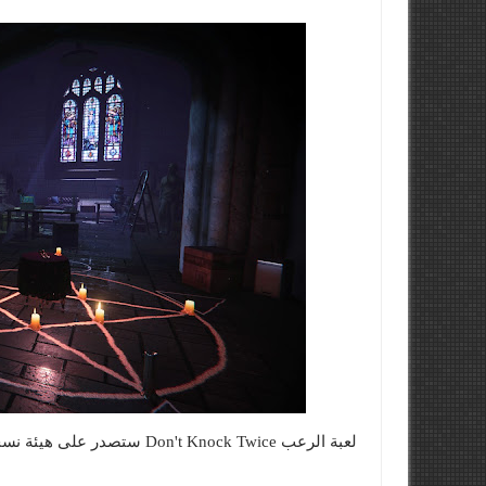
لعبة الرعب Don't Knock Twice ستصدر على هيئة نسخة متاجر تجزئة لمنصة PlayStation 4.