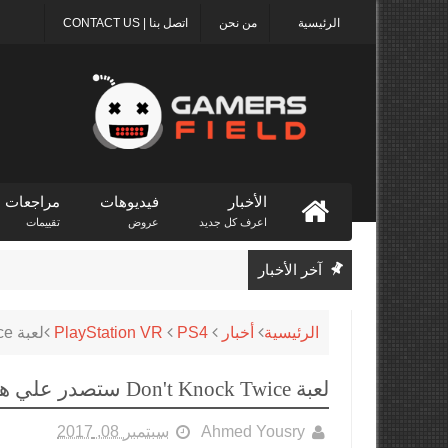
الرئيسية
من نحن
اتصل بنا | CONTACT US
الأخبار
فيديوهات
مراجعات
اعرف كل جديد
عروض
تقييمات
آخر الأخبار
الرئيسية
أخبار
PS4
PlayStation VR
لعبة Don't Knock Twice ستصدر علي هيئة نسخة متاجر على PS4
لعبة Don't Knock Twice ستصدر علي هيئة نسخة متاجر على PS4
Ahmed Yousry
سبتمبر 08, 2017