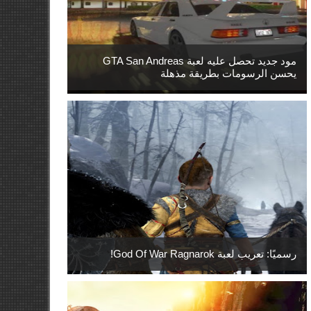
مود جديد تحصل عليه لعبة GTA San Andreas
يحسن الرسومات بطريقة مذهلة
رسميًا: تعريب لعبة God Of War Ragnarok!