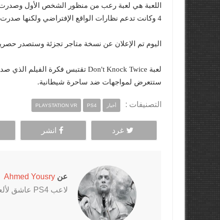
4 وكانت تدعم نظارات الواقع الإفتراضي ولكنها صدرت كنسخة رقمية فقط .
اليوم تم الإعلان عن نسخة متاجر تجزئة وستصدر حصريا لمنصة PlayStation 4 فى 26 
ستتعرض لمواجهات ضد ساحرة شيطانية.
التصنيفات :
أخبار
PS4
PLAYSTATION VR
غرد
انشر
عن
Ahmed Yousry
لاعب PS4 عاشق لألعاب الرعب خاصةً سلسلتي Outlast و The Evil Within