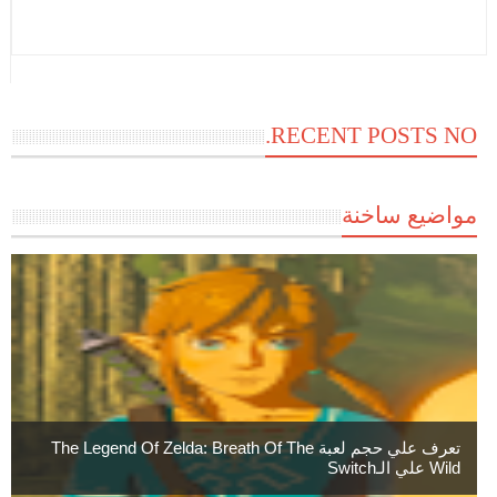
RECENT POSTS NO.
مواضيع ساخنة
تعرف علي حجم لعبة The Legend Of Zelda: Breath Of The
Wild علي الـSwitch