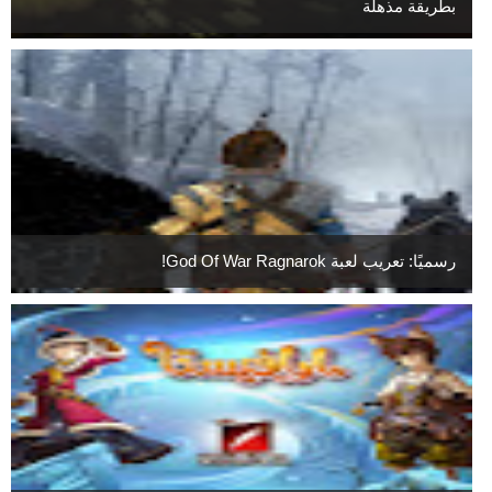
بطريقة مذهلة
رسميًا: تعريب لعبة God Of War Ragnarok!