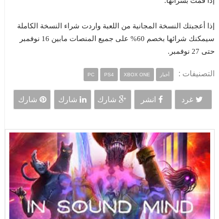
إذا قمت بشرائها.
إذا أعجبتك النسخة المجانية من اللعبة واردت شراء النسخة الكاملة
سيمكنك شرائها بخصم 60% على جميع المنصات مابين 16 نوفمبر
حتى 27 نوفمبر.
التصنيفات :
أخبار
XBOX ONE
PS4
PC
غرد
انشر
شارك
شارك
شارك