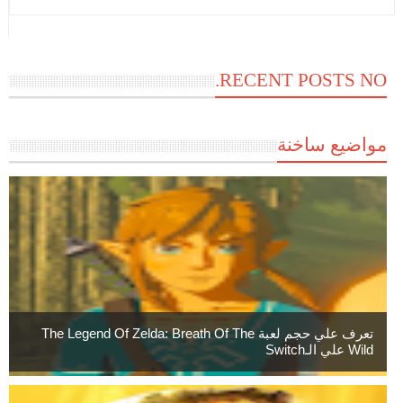
RECENT POSTS NO.
مواضيع ساخنة
تعرف علي حجم لعبة The Legend Of Zelda: Breath Of The
Wild علي الـSwitch