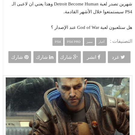
شهرين تصدر لعبة Detroit Become Human وهذا يعني ان لاعبى الـ
PS4 سيستمتعوا خلال الأشهر القادمة.
هل ستلعبون لعبة God of War عند الإصدار ؟
التصنيفات :
أخبار
مميز
PS4 PRO
PS4
غرد
انشر
شارك
شارك
شارك