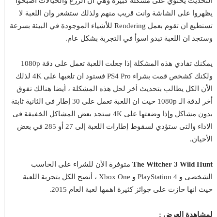
التحديث يحتوي على مشكلة كبيرة وهي ان الزرع والخيالات اصبحوا
يظهروا على الشاشة وانت قريب منهم ولذلك ستشعر وان اللعبة لا
تستطيع ان تقوم بعمل Rendering للأشياء الموجودة في البيئة بسرعة
وستجد ان اللعبة تبدو اسوأ في التجربة بشكل عام.
يمكنك تفادي هذه المشكلة إذا جعلت اللعبة تعمل على دقة 1080p
ولكنك كشخص قمت بشراء PS4 Pro فستود ان تلعبها على 4K لذلك
الأن الكل يطالب بتحديث أخر لحل هذه المشكلة ، أيضا هنالك تفوق
أخر لدقة الـ 1080p حيث ان اللعبة تعمل على 30 إطار فى الثانية ثابتة
بدون مشاكل وإذا وضعتها على 4K ستجد بعض المشاكل الخفيفة فى
الاداء والتى ستؤدي لسقوط إطارات اللعبة إلى 27 أو 285 في بعض
الأحيان.
The Witcher 3 Wild Hunt
متوفرة الأن للشراء على الحاسب
الشخصى و PlayStation 4 و Xbox One ، أنصح الكل بتجربة اللعبة
حيث انها حازت على جوائز كثيرة اهمها لعبة العام 2015.
لمشاهدة العرض :