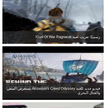
رسميًا: تعريب لعبة God Of War Ragnarok!
فيديو جديد للعبة Assassin’s Creed Odyssey يستعرض السفن
والقتال البحري