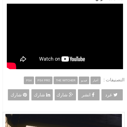
التصنيفات :
أخبار
فيديو
THE WITCHER
PS4 PRO
PS4
غرد
انشر
شارك
شارك
شارك