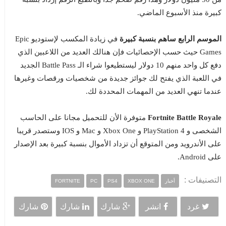
كبيرة منذ الأسبوع الماضي.
الموسم الرابع ساهم بنسبة كبيرة
في زيادة المكسب لإستوديو Epic
Games حيث حسب الإحصائيات فإن هنالك العديد من اللاعبين الذي
دفع كل واحد منهم 10 دولار ليستطيعوا شراء الـ Battle Pass الجديد
في اللعبة الذي يفتح لك جوائز جديدة من شخصيات ورقصات وغيرها
عندما تنهي العديد من المهمات المحددة لك.
Fortnite Battle Royale
متوفرة الأن للتحميل مجانا على الحاسب
الشخصى و PlayStation 4 و Xbox One و Mac و IOS وستصدر قريبا
على الأندرويد ومن المتوقع أن تزداد الأموال بنسبة كبيرة بعد الإصدار
على Android.
التصنيفات :
أخبار
XBOX ONE
PS4
PC
FORTNITE
غرد
انشر
شارك
شارك
شارك