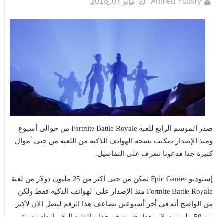
Ahmed Yousry
مايو 07, 2018
صدر الموسم الرابع للعبة Fortnite Battle Royale من حوالى أسبوع
ومنذ الإصدار تمكنت نسخة الهواتف الذكية من اللعبة من جني أموال
كثيرة جدا فدعونا نتعرف على التفاصيل.
إستوديو Epic Games تمكن من جني أكثر من 25 مليون دولار من لعبة
Fortnite Battle Royale منذ الإصدار على الهواتف الذكية فقط ولكن
من الواضح أنه في أخر أسبوعين تضاعف هذا الرقم ليصل الأن لأكثر
من 50 مليون دولار وهذا رقم ضخم جدا وبالطبع الرقم إزداد بنسبة