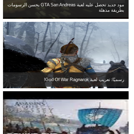
مود جديد تحصل عليه لعبة GTA San Andreas يحسن الرسومات
بطريقة مذهلة
رسميًا: تعريب لعبة God Of War Ragnarok!