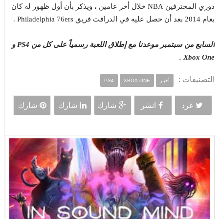
دوري المحترفين NBA خلال أخر عامين ، ويذكر بأن أول ظهور له كان
بعام 2014 بعد أن حصل عليه في الدرافت فريق Philadelphia 76ers .
السابع من سبتمبر موعدنا مع إطلاق اللعبة رسمياً على كل من PS4 و
Xbox One .
التصنيفات :
أخبار
XBOX ONE
PS4
غرد
انشر
شارك
شارك
شارك