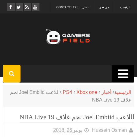
الرئيسية
من نحن
اتصل بنا | CONTACT US
الرئيسية
أخبار
Xbox one
PS4
اللاعب Joel Embiid نجم
غلاف NBA Live 19
اللاعب Joel Embiid نجم غلاف NBA Live 19
Hussein Osman
يونيو 26, 2018