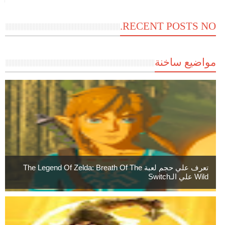
RECENT POSTS NO.
مواضيع ساخنة
تعرف علي حجم لعبة The Legend Of Zelda: Breath Of The
Wild علي الـSwitch