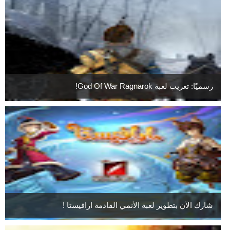
رسميًا: تعريب لعبة God Of War Ragnarok!
شارك الآن بتطوير لعبة الأنمي القادمة ارافيستا !