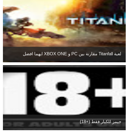
لعبة Titanfall مقارنة بين PC و XBOX ONE ايهما افضل
جيمز للكبار فقط (+18)