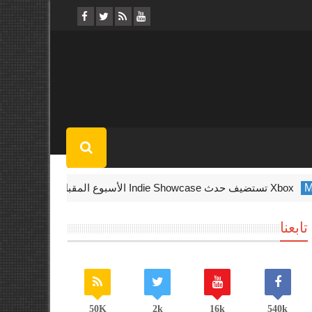
Xbox تستضيف حدث Indie Showcase الأسبوع المقبل
ty Warzone
تابعنا
50K
2k
16k
540k