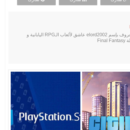
لاعب PC محترف, معروف بإسم elord2002 عاشق لألعاب الـRPG اليابانية و
Fin