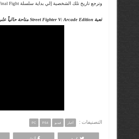
وترجع تاريخ تلك الشخصية إلي بداية سلسلة Final Fight قبل ظهورها بشكل رسمي بألعاب Street Fighter Alpha .
لعبة Street Fighter V: Arcade Edition متاحة حالياً علي منصتي PS4 و PC .
التصنيفات :
أخبار
فيديو
PS4
PC
غرد
انشر