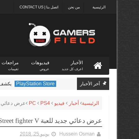
الرئيسية
من نحن
اتصل بنا | CONTACT US
الأخبار
فيديوهات
مراجعات
اعرف كل جديد
عروض
تقييمات
آخر الأخبار
PlayStation Store
يكشف متجر PlayStation عن الألعاب الأكثر تنز
الرئيسية
أخبار
فيديو
PS4
PC
عرض دعائي جديد للعبة t fighter V
عرض دعائي جديد للعبة Street fighter V وإستعراض لشخصية Cody
Hussein Osman
يونيو 25, 2018