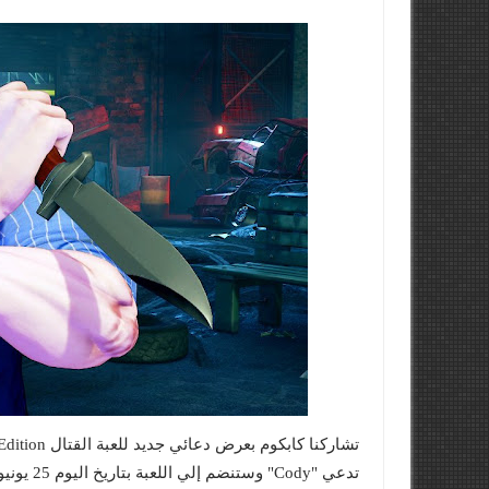
تدعي "Cody" وستنضم إلي اللعبة بتاريخ اليوم 25 يونيو وستصبح قابله للعب مجاناً حتي السابع والعشرين من ذات الشهر .