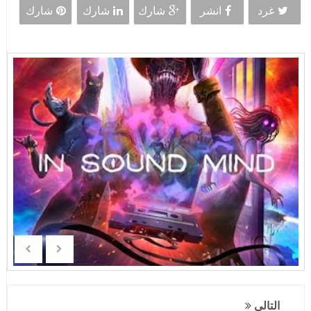
غرد
انشر
شارك
شارك
شارك
التالي