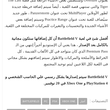
بعنوان Overture وستتضمن بعض الأشياء الرائعة مثل قصة The Last
Tiger والتى ستنهي قصة اللعبة ، أيضاً سيتم إضافة خريطة جديدة
لطور الأونلاين MultiPlayer تحت عنوان Panzerstorm ، طور جديد
سيُضاف للعبة تحت عنوان Practice Range وسيتم إضافة بعض
الأشياء الجديدة والتحسينات والتغيرات للمركبات المختلفة فى اللعبة.
أفضل شئ في لعبة Battlefield V أن كل إضافاتها ستكون مجانية
بالكامل بعد الإصدار
، هذا يعني أن الإستوديو أخيراً إنتهي من الـ
Premium Pass الذي كان متواجد في كل الألعاب القديمة ، كل
الخرائط والأسلحة والمركبات والاطوار سيتم إضافتهم بشكل مجاني
فى اللعبة لكل اللاعبين ليتم توحيد المجتمع.
Battlefield V سيتم إصدارها بشكل رسمي علي الحاسب الشخصي و
PlayStation 4 و Xbox One في 20 نوفمبر.
التصنيفات :
أخبار
XBOX ONE
PS4
PC
BATTLEFIELD