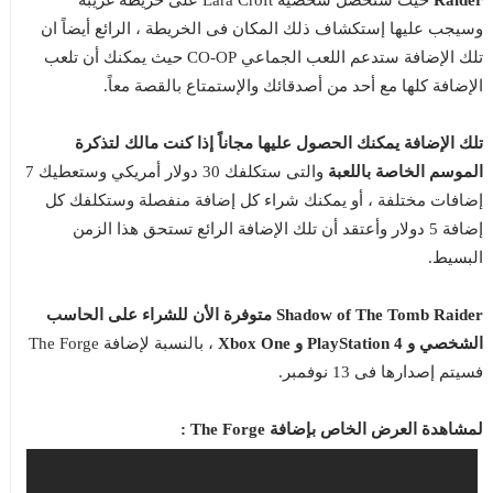
Raider
حيث ستحصل شخصية Lara Croft على خريطة غريبة
وسيجب عليها إستكشاف ذلك المكان فى الخريطة ، الرائع أيضاً ان
تلك الإضافة ستدعم اللعب الجماعي CO-OP حيث يمكنك أن تلعب
الإضافة كلها مع أحد من أصدقائك والإستمتاع بالقصة معاً.
تلك الإضافة يمكنك الحصول عليها مجاناً إذا كنت مالك لتذكرة
الموسم الخاصة باللعبة
والتى ستكلفك 30 دولار أمريكي وستعطيك 7
إضافات مختلفة ، أو يمكنك شراء كل إضافة منفصلة وستكلفك كل
إضافة 5 دولار وأعتقد أن تلك الإضافة الرائع تستحق هذا الزمن
البسيط.
Shadow of The Tomb Raider متوفرة الأن للشراء على الحاسب
الشخصي و PlayStation 4 و Xbox One
، بالنسبة لإضافة The Forge
فسيتم إصدارها فى 13 نوفمبر.
لمشاهدة العرض الخاص بإضافة The Forge :