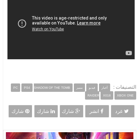
التصنيفات :
أخبار
فيديو
مميز
SHADOW OF THE TOMB
PS4
PC
RAIDER
X018
XBOX ONE
غرد
انشر
شارك
شارك
شارك