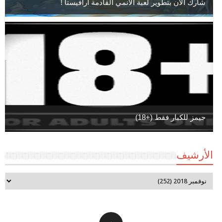
شارك الآن بتطوير لعبة الأنمي القادمة ارافيستا !
جيمز للكبار فقط (+18)
الأرشيف