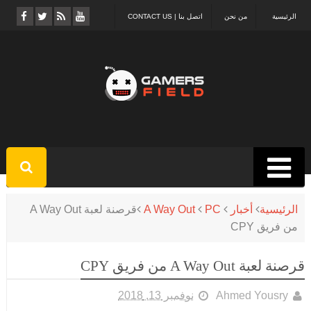
الرئيسية
من نحن
اتصل بنا | CONTACT US
الرئيسية
أخبار
PC
A Way Out
قرصنة لعبة A Way Out
من فريق CPY
قرصنة لعبة A Way Out من فريق CPY
Ahmed Yousry
نوفمبر 13, 2018