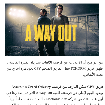
من الواضح أن الإعلانات عن قرصنة الألعاب ستزداد الفترة القادمة ،
ظهور فريق FCKDRM جعل الفريق الضخم CPY يعود مرة أخري من
تحت الأنقاض.
فريق CPY تمكن البارحة من قرصنة Assassin's Creed Odyssey
ويعود اليوم ليُعلن عن قرصنته للعبة A Way Out التى تم إصدارها في
أول عام 2018 من شركة Electronic Arts ، اللعبة حققت نجاحاً جيداً
جداً عند إصدارها ومتوفرة على الاجهزة المنزلية أيضاً ، نسخة الكراك