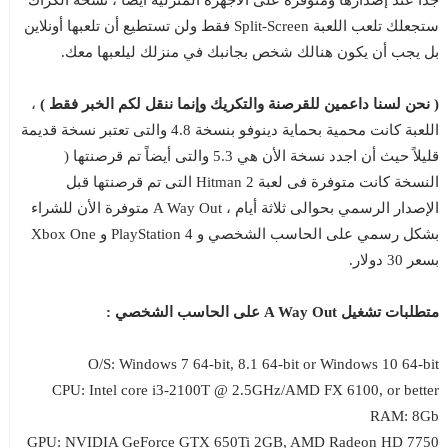
ستجعلك تلعب اللعبة Split-Screen فقط ولن تستطيع أن تلعبها أونلاين
بل يجب أن يكون هنالك شخص بجانبك في منزلك ليلعبها معك.
( نحن لسنا داعمين للقرصنة والتكريك وإنما ننقل لكم الخبر فقط )
،
اللعبة كانت محمية بحماية دينوفو بنسخة 4.8 والتى تعتبر نسخة قديمة
قليلاً حيث أن اجدد نسخة الأن هي 5.3 والتى أيضاً تم قرصنتها (
النسخة كانت متوفرة فى لعبة Hitman 2 التى تم قرصنتها قبل
الإصدار الرسمي بحوالى ثلاثة أيام ، A Way Out متوفرة الأن للشراء
بشكل رسمي على الحاسب الشخصي و PlayStation 4 و Xbox One
بسعر 30 دولار.
متطلبات تشغيل A Way Out على الحاسب الشخصي :
O/S: Windows 7 64-bit, 8.1 64-bit or Windows 10 64-bit
CPU: Intel core i3-2100T @ 2.5GHz/AMD FX 6100, or better
RAM: 8Gb
GPU: NVIDIA GeForce GTX 650Ti 2GB, AMD Radeon HD 7750