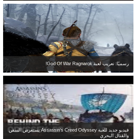
رسميًا: تعريب لعبة God Of War Ragnarok!
فيديو جديد للعبة Assassin’s Creed Odyssey يستعرض السفن
والقتال البحري