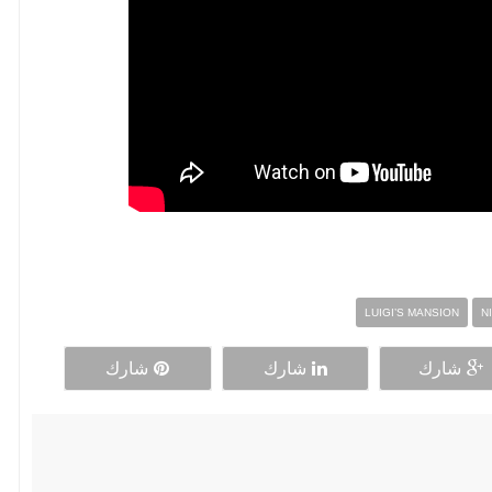
LUIGI’S MANSION
N
شارك
شارك
شارك