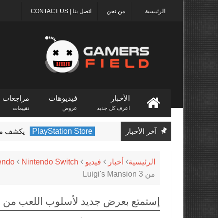
الرئيسية
من نحن
اتصل بنا | CONTACT US
الأخبار
فيديوهات
مراجعات
اعرف كل جديد
عروض
تقييمات
آخر الأخبار
PlayStation Store
يكشف متجر PlayStation عن الألعاب الأكثر تنزيلًا في 
الرئيسية
أخبار
فيديو
Nintendo Switch
endo
من Luigi's Mansion 3
إستمتع بعرض جديد لأسلوب اللعب من Luigi's Mansion 3