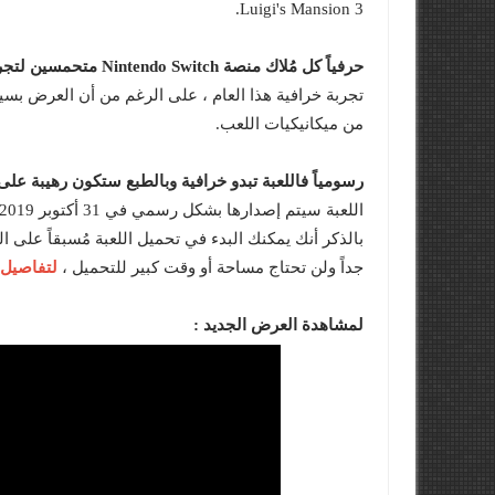
Luigi's Mansion 3.
حرفياً كل مُلاك منصة Nintendo Switch متحمسين لتجربة الجزء الجديد من Luigi's Mansion
تجربة خرافية هذا العام ، على الرغم من أن العرض بسيط
من ميكانيكيات اللعب.
رسومياً فاللعبة تبدو خرافية وبالطبع ستكون رهيبة عل
بالذكر أنك يمكنك البدء في تحميل اللعبة مُسبقاً على ا
لتفاصيل أ
جداً ولن تحتاج مساحة أو وقت كبير للتحميل ،
لمشاهدة العرض الجديد :