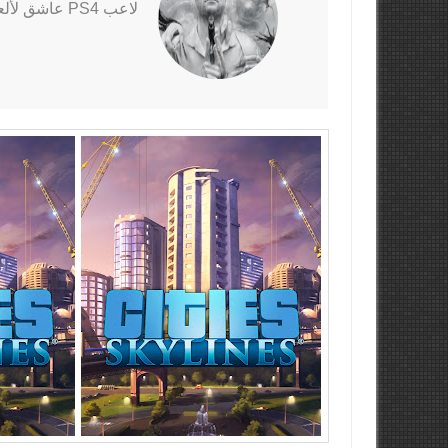
لاعب PS4 عاشق لألعاب الرعب خاصةً سلسلتي Outlast و The Evil Within