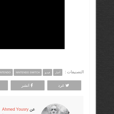
التصنيفات :
أخبار
فيديو
NINTENDO SWITCH
INTENDO
غرد
انشر
عن
Ahmed Yousry