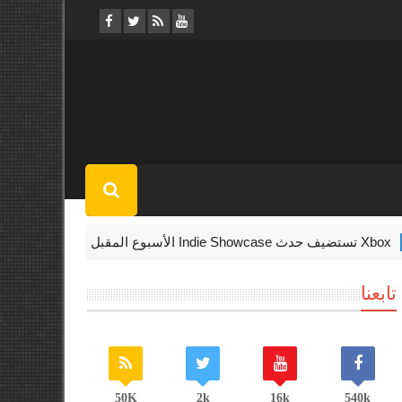
X تستضيف حدث Indie Showcase الأسبوع المقبل
uty Warzone
تابعنا
50K
2k
16k
540k