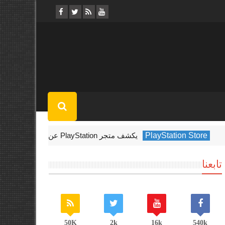
P
يكشف متجر PlayStation عن الألعاب الأكثر تنزيلًا في فبراير 2022
تابعنا
50K
2k
16k
540k