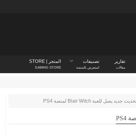
تقارير
تصنيفات
المتجر | STORE
مقالات
استعرض بالمنصة
GAMING STORE
layStation Store
حديث جديد يصل للعبة Blair Witch لمنصة PS4