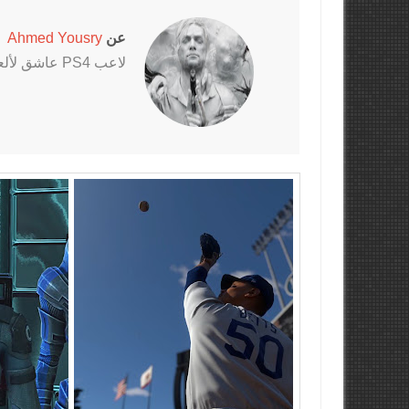
عن
Ahmed Yousry
لاعب PS4 عاشق لألعاب الرعب خاصةً سلسلتي Outlast و The Evil Within