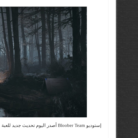
إستوديو Bloober Team أصدر اليوم تحديث جديد للعبة Blair Witch على منصة PlayStation 4 برقم 1.02.