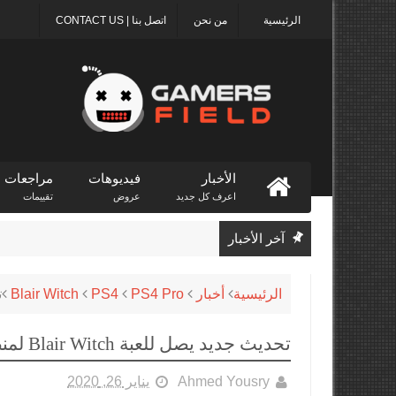
الرئيسية
من نحن
اتصل بنا | CONTACT US
الأخبار
فيديوهات
مراجعات
اعرف كل جديد
عروض
تقييمات
آخر الأخبار
الرئيسية
أخبار
PS4 Pro
PS4
Blair Witch
ت
تحديث جديد يصل للعبة Blair Witch لمنصة PS4
Ahmed Yousry
يناير 26, 2020