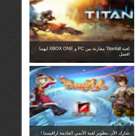
لعبة Titanfall مقارنة بين PC و XBOX ONE ايهما
افضل
شارك الآن بتطوير لعبة الأنمي القادمة ارافيستا !