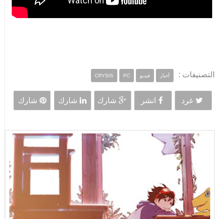
التصنيفات :
أخبار
فيديو
PC
CRYSIS
غرد
انشر
شارك
شارك
شارك