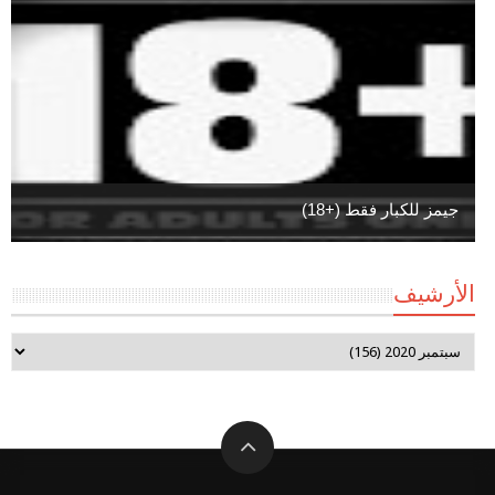
جيمز للكبار فقط (+18)
الأرشيف