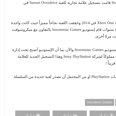
تقرير جديد من موقع IGN أكد أن شركة Sony PlayStation قامت بتسجيل علامة تجارية للعبة Sunset Overdrive في
صدرت Sunset Overdrive أولاً بشكل حصري على منصة Xbox One في 2014 وحققت اللعبة نجاحاً مميزاً حيث كانت واحدة
من أهم حصريات ميكروسوفت خلال هذا العام، بعد عدة سنوات قام إستوديو Insomniac Games بالتعاون مع ميكروسوفت
 مرةً أخرى.
عنوان Sunset Overdrive مملوك بشكل كامل من قبل إستوديو Insomniac Games والآن بما أن الإستوديو أصبح تحت إدارة
Sony PlayStation Studios فالعنوان بشكل تلقائي أصبح مملوكاً لشركة Sony PlayStation وهذا التسجيل الجديد للعلامة
يباً !
من المحتمل أن يتم إصدار Sunset Overdrive على منصات PlayStation او من المحتمل أن تصدر لعبة جديدة من السلسلة
INSOMNIAC GAMES
شارك
شارك
شارك