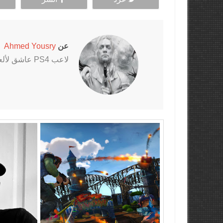
عن
Ahmed Yousry
لاعب PS4 عاشق لألعاب الرعب خاصةً سلسلتي Outlast و The Evil Within