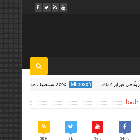
Microsoft
Xbox تستضيف حدث Indie Showcase الأسبوع المقبل
تابعنا
50K
2k
16k
540k