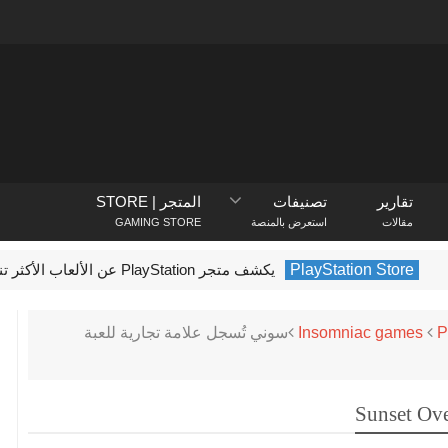
تقارير
تصنيفات
المتجر | STORE
مقالات
استعرض بالمنصة
GAMING STORE
PlayStation
يكشف متجر PlayStation عن الألعاب الأكثر تنزيلًا في فبراير 2022
P
Insomniac games
سوني تُسجل علامة تجارية للعبة