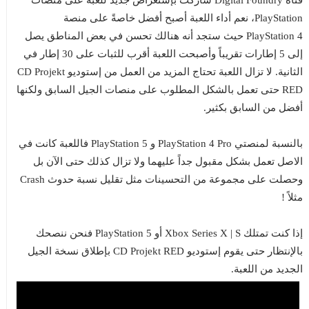
قناة Digital Foundry شاركت بإستعراض جديد للعبة على منصات
PlayStation، نعم أداء اللعبة أصبح أفضل خاصةً على منصة
PlayStation 4 حيث ستجد أنه هنالك تحسن في بعض المناطق يصل
إلى 5 إطارات تقريباً وأصبحت اللعبة أقرب للثبات على 30 إطار في
الثانية. لا تزال اللعبة تحتاج المزيد من العمل من إستوديو CD Projekt
RED حتى تعمل بالشكل المطلوب على منصات الجيل السابق ولكنها
أفضل من السابق بكثير.
بالنسبة لمنصتي PlayStation 4 Pro و PlayStation 5 فاللعبة كانت في
الاصل تعمل بشكل مقبول جداً عليهما ولا تزال كذلك حتى الآن بل
وحصلت على مجموعة من التحسينات مثل تقليل نسبة حدوث Crash
مثلاً !
إذا كنت تمتلك Xbox Series X | S أو PlayStation 5 فنحن ننصحك
بالإنتظار حتى يقوم إستوديو CD Projekt RED بإطلاق نسخة الجيل
الجديد من اللعبة.