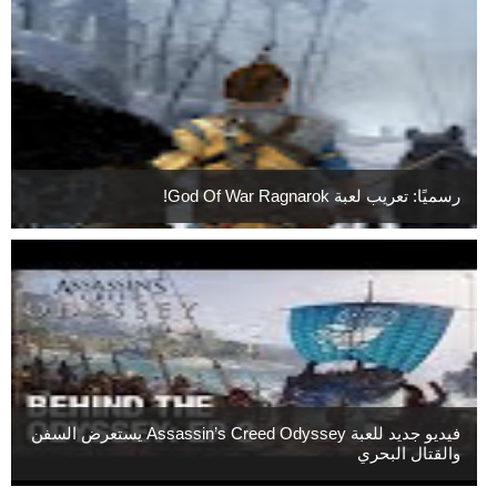
رسميًا: تعريب لعبة God Of War Ragnarok!
فيديو جديد للعبة Assassin’s Creed Odyssey يستعرض السفن
والقتال البحري