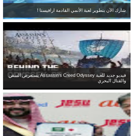
شارك الآن بتطوير لعبة الأنمي القادمة ارافيستا !
فيديو جديد للعبة Assassin’s Creed Odyssey يستعرض السفن
والقتال البحري