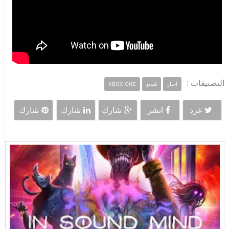
التصنيفات :
أخبار
فيديو
XBOX ONE
غرد
انشر
شارك
شارك
شارك