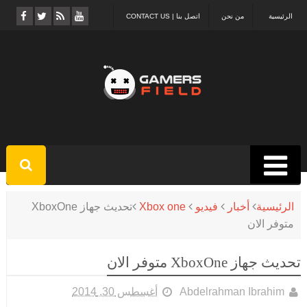
الرئيسية
من نحن
اتصل بنا | CONTACT US
الرئيسية
أخبار
فيديو
Xbox one
تحديث جهاز XboxOne
متوفر الان
تحديث جهاز XboxOne متوفر الان
Abdelrahman Ibrahim
أغسطس 30, 2014