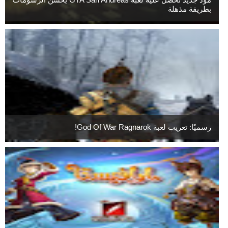
بطريقة مذهلة
رسميًا: تعريب لعبة God Of War Ragnarok!