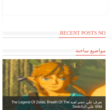
RECENT POSTS NO.
مواضيع ساخنة
تعرف علي حجم لعبة The Legend Of Zelda: Breath Of The
Wild علي الـSwitch