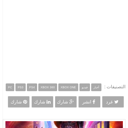
التصنيفات :
أخبار
فيديو
XBOX ONE
XBOX 360
PS4
PS3
PC
غرد
انشر
شارك
شارك
شارك