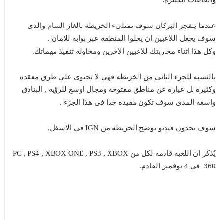
والقاعات الكبيره.
عندما ينفجر البركان سوف تمتلىء الخريطه بالغاز السام والذى
سوف يجعل اللاعبين ان يخلوا المنطقه عبر بوابه للامان .
وكل هذا اثناء محاربتك للاعبين الاخرين ومحاوله تنفيذ مهماتك.
بالنسبه للجزء الثانى من الخريطه فهى لا تحتوى على طرق معقده
وكثيره بل عياره عن مناطق مفتوحه ومجال اوسع للرؤيه , البنادق
واسعه المدى سوف تكون مفيده جدا فى هذا الجزء .
سوف تجدون فيديو يوضح الخريطه من IGN فى الاسفل.
يُذكر ان اللعبه قادمه لكل من PC , PS4 , XBOX ONE , PS3 , XBOX
360 فى 4 نوفمبر القادم.