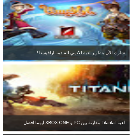
شارك الآن بتطوير لعبة الأنمي القادمة ارافيستا !
لعبة Titanfall مقارنة بين PC و XBOX ONE ايهما افضل