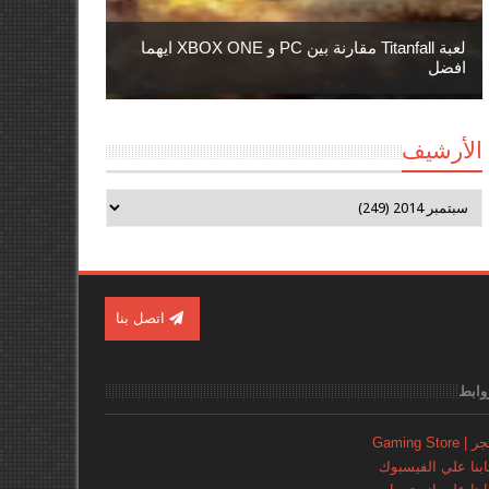
لعبة Titanfall مقارنة بين PC و XBOX ONE ايهما
افضل
الأرشيف
اتصل بنا
وابط
Gaming Store
نا علي الفيسبوك