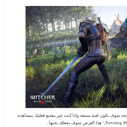
عه ومع بدايتها الطموحه سوف تكون لعبة ممتعه واذا كنت غير مقتنع فعليك بمشاهده