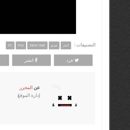
التصنيفات :
أخبار
فيديو
XBOX ONE
PS4
PC
غرد
انشر
عن
المحرر
إدارة الموقعً