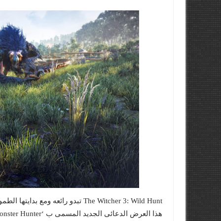
The Witcher 3: Wild Hunt تبدو رائ
هذا العرض الدعائى الجديد المسمى ب ‘Traveling Monster Hunter,’ هذا العرض سوف يجعلك تحبها .