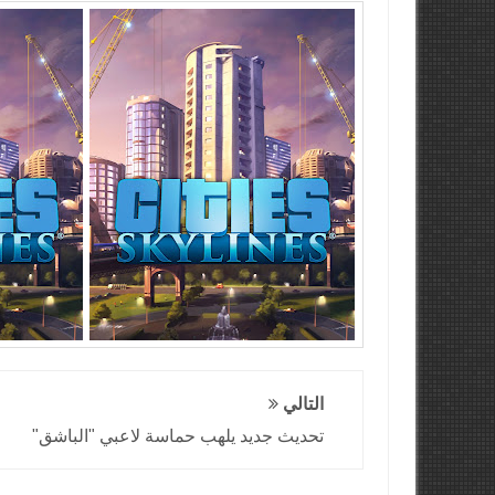
التالي
تحديث جديد يلهب حماسة لاعبي "الباشق"