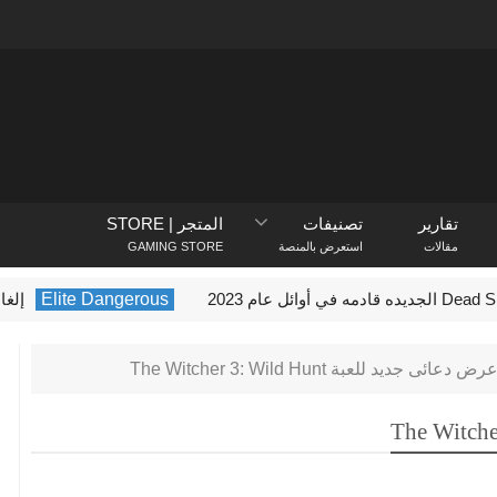
تقارير
تصنيفات
المتجر | STORE
مقالات
استعرض بالمنصة
GAMING STORE
Elite Dangerous
إلغاء تطوير اصدار وحد
رض دعائى جديد للعبة The Witcher 3: Wild Hunt