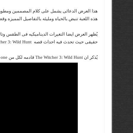
هذا العرض الدعائى يشمل على كلام المصممين ومطورى
هذه اللعبة تنبض بالحياه ومليئه بالتفاصيل المميزه وقصه بطل اللعبة Geralt of Rivia اثنا
يُظهر العرض ايضا التغيرات الديناميكيه فى الطقس وتا
حقيقى حيث تحدث فيه احداث قصه The Witcher 3: Wild Hunt .
يُذكر ان The Witcher 3: Wild Hunt قادمه لكل من PC , PS4 , Xbox one فى 24 فبراير 2015