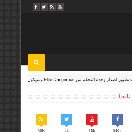
ة التحكم من Elite Dangerous وسيكون المحتوى الجديد لـPC فقط
تابعنا
50K
2k
16k
540k