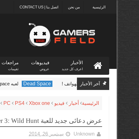
الرئيسية
من نحن
اتصل بنا | CONTACT US
الأخبار
فيديوهات
مراجعات
اعرف كل جديد
عروض
تقييمات
Call of Duty: قادمه للهواتف !
آخر الأخبار
Dead Space
لعبه Dead Space الجديده قادمه في أوائل عام 2023
الرئيسية
أخبار
فيديو
Xbox one
PS4
PC
ع
عرض دعائى جديد للعبة The Witcher 3: Wild Hunt
Unknown
سبتمبر 26, 2014