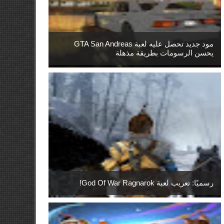
مود جديد تحصل عليه لعبة GTA San Andreas
يحسن الرسومات بطريقة مذهلة
رسميًا: تعريب لعبة God Of War Ragnarok!