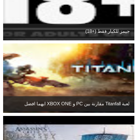
جيمز للكبار فقط (+18)
لعبة Titanfall مقارنة بين PC و XBOX ONE ايهما افضل