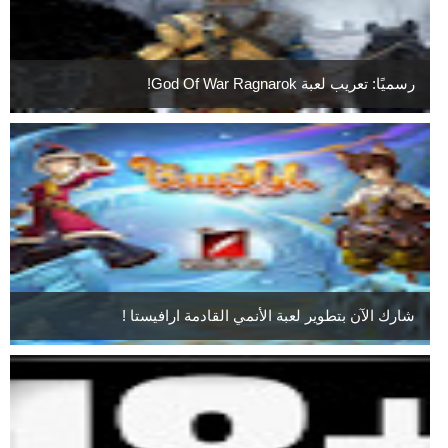
رسميًا: تعريب لعبة God Of War Ragnarok!
شارك الآن بتطوير لعبة الأنمي القادمة ارافيستا !