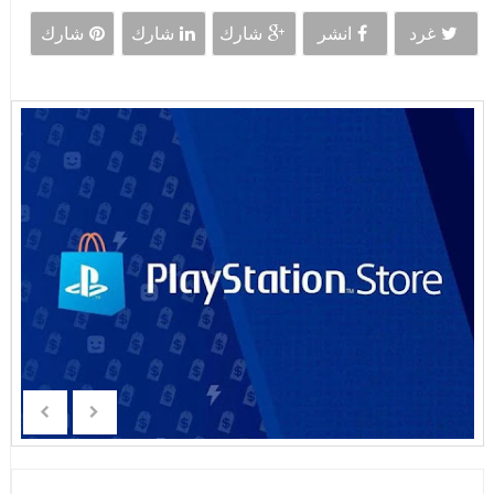
غرد
انشر
شارك
شارك
شارك