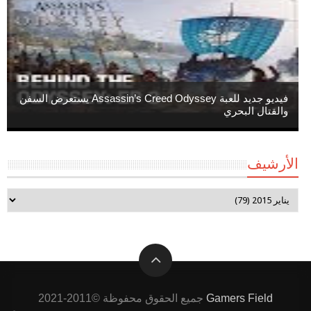
فيديو جديد للعبة Assassin’s Creed Odyssey يستعرض السفن
والقتال البحري
الأرشيف
Gamers Field
جميع الحقوق محفوظة ©2011-2021