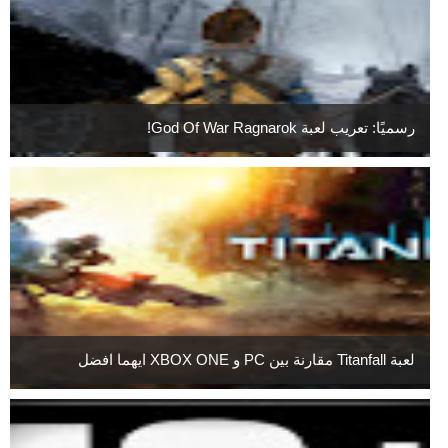
رسميًا: تعريب لعبة God Of War Ragnarok!
لعبة Titanfall مقارنة بين PC و XBOX ONE ايهما افضل