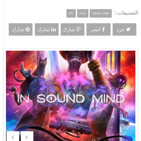
التصنيفات :
PC
PS4
XBOX ONE
غرد
انشر
شارك
شارك
شارك