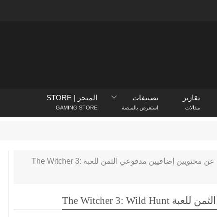
تقارير
تصنيفات
المتجر | STORE
مقالات
استعرض بالمنصة
GAMING STORE
PlayStation Store
يكشف 
الكشف عن محتويين إضافيين مدفوعي الثمن للعبة The Witcher 3:
The Witcher 3: 