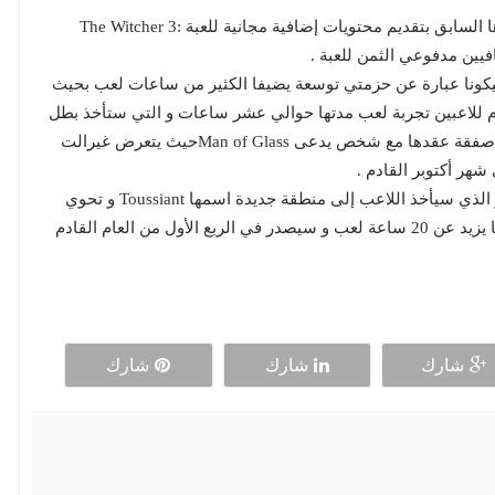
يبدو أن شركة CD Projekt Red قررت التخلي عن وعدها السابق بتقديم محتويات إضافية مجانية للعبة The Witcher 3:
يكونا عبارة عن حزمتي توسعة يضيفا الكثير من ساعات لعب بحيث
عى Hearts of Stone و الذي سيقدم للاعبين تجربة لعب مدتها حوالي عشر ساعات و التي ستأخذ بطل
اللعبة Geralt إلى غابات مدينة No Man’s Land لإكمال صفقة عقدها مع شخص يدعى Man of Glassحيث يتعرض غيرالت
هر أكتوبر القادم .
أما المحتوى الثاني فسيكون بعنوان Blood and Wine و الذي سيأخذ اللاعب إلى منطقة جديدة اسمها Toussiant و تحوي
سر غامض يكون على اللاعب اكتشافه بغامرة تستمر ما يزيد عن 20 ساعة لعب و سيصدر في الربع الأول من العام القادم
شارك
شارك
شارك