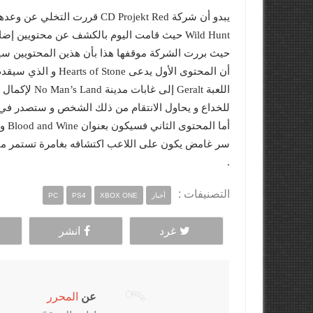
Wild Hunt حيث قامت اليوم بالكشف عن محتويين إضافيين مدفوعي الثمن للعبة .
حيث بررت الشركة موقفها هذا بأن هذين المحتويين س
أن المحتوى الأول يد
للخداع و يحاول الانتقام من ذلك الشخص و ستصدر في ش
.
التصنيفات :
أخبار
XBOX ONE
PS4
PC
غرد
انشر
عن
المحرر