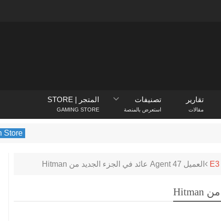
تقارير
تصنيفات
المتجر | STORE
مقالات
استعرض بالمنصة
GAMING STORE
PlayStation Store
يكشف متجر PlayStation عن الألعاب 
E3
العميل Agent 47 عائد في الجزء الجديد من Hitman