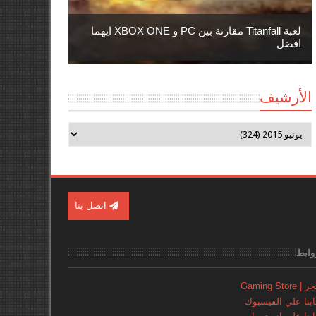
لعبة Titanfall مقارنة بين PC و XBOX ONE ايهما
افضل
الأرشيف
اتصل بنا
وابط
Gaming Store
نا علي الفيسبوك