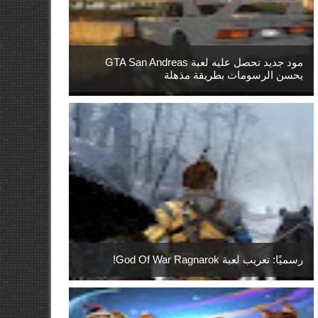
مود جديد تحصل عليه لعبة GTA San Andreas
يحسن الرسومات بطريقة مذهلة
رسميًا: تعريب لعبة God Of War Ragnarok!