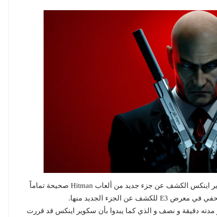
يبدوا أن الشائعات التي تم نداولها مؤخراً حول نية سكوير اينكس الكشف عن جزء جديد من ألعاب Hitman صحيحة تماماً
ن الجزء الجديد منها.
مدته دقيقة و نصف و الذي كما يبدوا بأن سكوير اينكس قد قررت