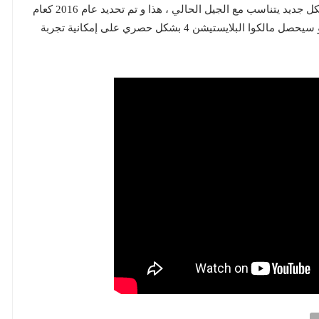
الرجوع لجذور السلسلة و إعادة إصدارها من البداية بشكل جديد يتناسب مع الجيل الحالي ، هذا و تم تحديد عام 2016 كعام
لصدور اللعبة على للجيل الحالي والحاسب الشخصي و سيحصل مالكوا البلايستيشن 4 بشكل حصري على إمكانية تجربة