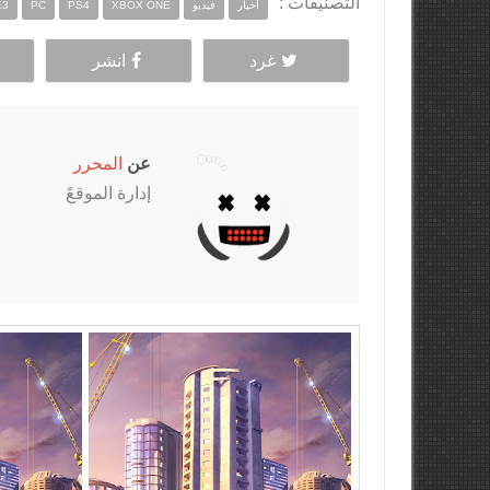
التصنيفات :
أخبار
فيديو
XBOX ONE
PS4
PC
E3
غرد
انشر
عن
المحرر
إدارة الموقعً