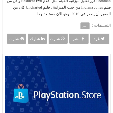
Rothman قرر تقليل ميزانية الفيلم مثل أفلام Resident Evil وأقل من
فيلم Indiana Jones من حيث الميزانية . فليم Uncharted كان من
المقرر أن يصدر في 2016، وهو الآن مستبعد جدا .
التصنيفات :
أخبار
غرد
انشر
شارك
شارك
شارك