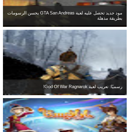
مود جديد تحصل عليه لعبة GTA San Andreas يحسن الرسومات
بطريقة مذهلة
رسميًا: تعريب لعبة God Of War Ragnarok!