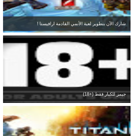
شارك الآن بتطوير لعبة الأنمي القادمة ارافيستا !
جيمز للكبار فقط (+18)