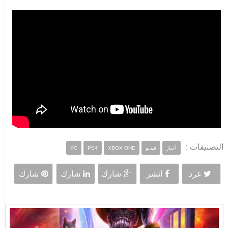
التصنيفات :
أخبار
فيديو
XBOX ONE
PS4
PC
غرد
انشر
شارك
شارك
شارك