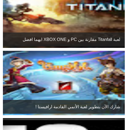
لعبة Titanfall مقارنة بين PC و XBOX ONE ايهما افضل
شارك الآن بتطوير لعبة الأنمي القادمة ارافيستا !