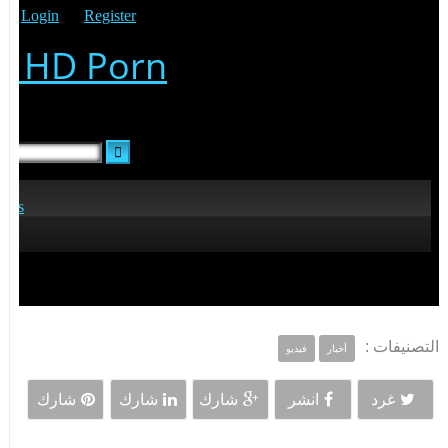
التصنيفات :
أخبار
فيديو
غرد
انشر
شارك
شارك
شارك