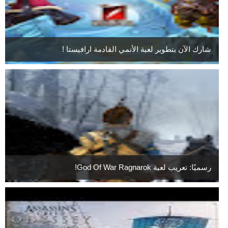
شارك الآن بتطوير لعبة الأنمي القادمة ارافيستا !
رسميًا: تعريب لعبة God Of War Ragnarok!