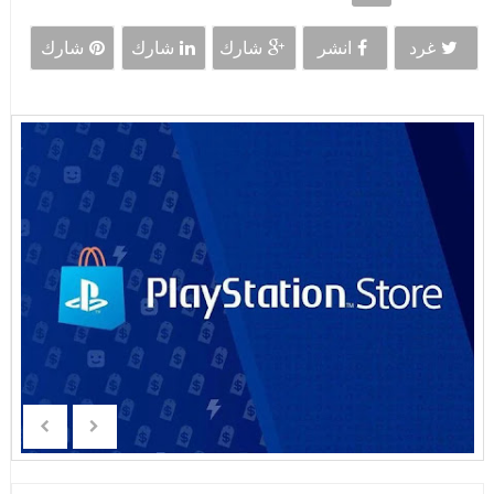
غرد
انشر
شارك
شارك
شارك