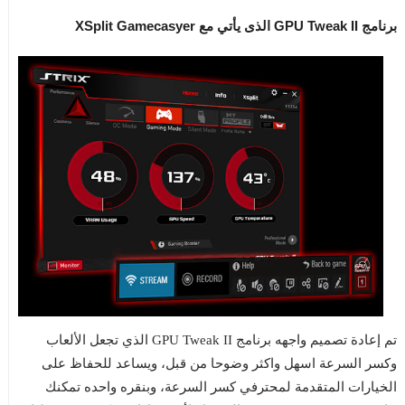
برنامج GPU Tweak II الذى يأتي مع XSplit Gamecasyer
تم إعادة تصميم واجهه برنامج GPU Tweak II الذي تجعل الألعاب
وكسر السرعة اسهل واكثر وضوحا من قبل، ويساعد للحفاظ على
الخيارات المتقدمة لمحترفي كسر السرعة، وبنقره واحده تمكنك