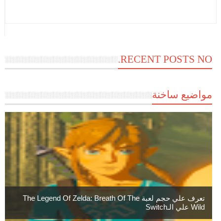
RECENT POSTS NO.
مواضيع ساخنة
تعرف علي حجم لعبة The Legend Of Zelda: Breath Of The
Wild علي الـSwitch