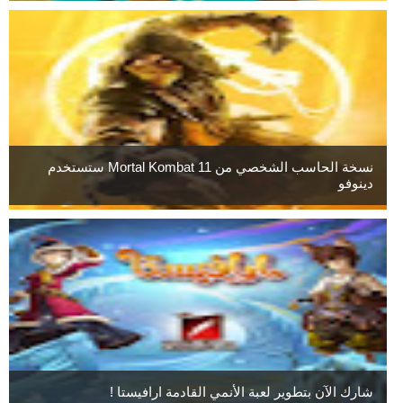
نسخة الحاسب الشخصي من Mortal Kombat 11 ستستخدم
دينوفو
شارك الآن بتطوير لعبة الأنمي القادمة ارافيستا !