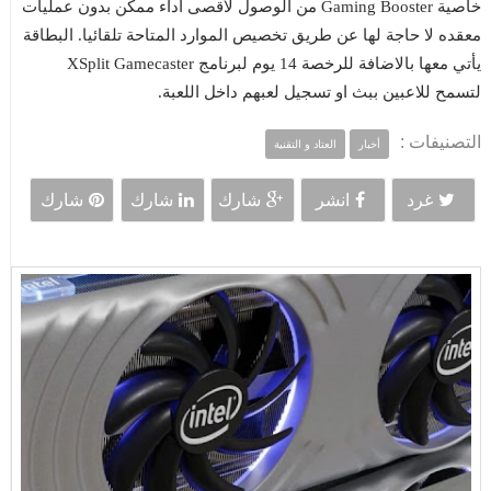
خاصية Gaming Booster من الوصول لأقصى اداء ممكن بدون عمليات
معقده لا حاجة لها عن طريق تخصيص الموارد المتاحة تلقائيا. البطاقة
يأتي معها بالاضافة للرخصة 14 يوم لبرنامج XSplit Gamecaster
لتسمح للاعبين ببث او تسجيل لعبهم داخل اللعبة.
التصنيفات :
أخبار
العتاد و التقنية
غرد
انشر
شارك
شارك
شارك