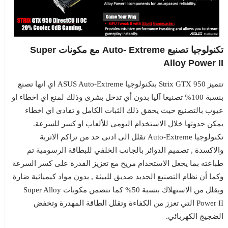
تكنولوجيا تصنيع Auto- Extreme مع مكونات Super
Alloy Power II
تتميز Strix GTX 950 بتكنولوجيا ASUS Auto-Extreme اي انها تصنع
بنسبة 100% تصنيعا آليا بدون أي تدخل بشرى وذلك لمنع اي اخطاء او
عيوب بالتصنيع حيث يحقق ذلك الثبات الكامل و تفادى اي اخطاء
يمكن حدوثها خلال الاستخدام اليومي للألعاب او كسر للسرعة.
تكنولوجيا Auto-Extreme تقلل الى ادنى حد من تراكم الاتربة
والاكسدة , تصميم الدوائر بالجانب الخلفي للبطاقة الرسومية تم
طباعته بما يجعل الاستخدام مريح مع تعزيز القدرة على كسر السرعة
وكما أن نظام التصنيع الجديد صديق للبيئة , بدون مواد كيميائية ضارة
ويقلل من الاستهلاك بنسبة 50% كما تتضمن مكونات Super Alloy
Power II التي تعزز من الكفاءة وتقلل الطاقة المهدرة وتخفض
الضجيج الكهربائي.