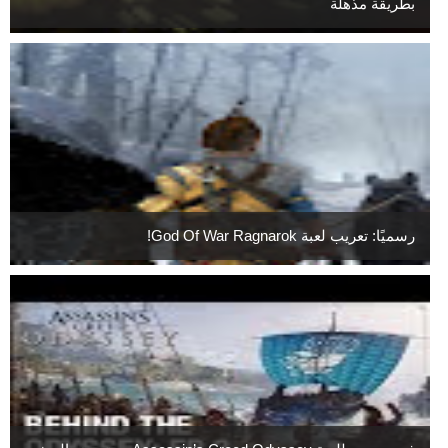
بطريقة مذهلة
رسميًا: تعريب لعبة God Of War Ragnarok!