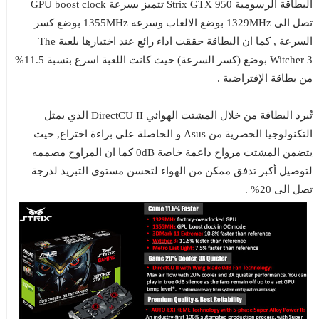
البطاقة الرسومية Strix GTX 950 تتميز بسرعة GPU boost clock
تصل الى 1329MHz بوضع الالعاب وسرعه 1355MHz بوضع كسر
السرعة , كما ان البطاقة حققت اداء رائع عند اختبارها بلعبة The
Witcher 3 بوضع (كسر السرعة) حيث كانت اللعبة اسرع بنسبة 11.5%
من بطاقة الإفتراضية .
تُبرد البطاقة من خلال المشتت الهوائي DirectCU II الذي يمثل
التكنولوجيا الحصرية من Asus و الحاصلة علي براءة اختراع, حيث
يتضمن المشتت مرواح داعمة خاصة 0dB كما ان المراوح مصممه
لتوصيل أكبر تدفق ممكن من الهواء لتحسن مستوي التبريد لدرجة
تصل الى 20% .