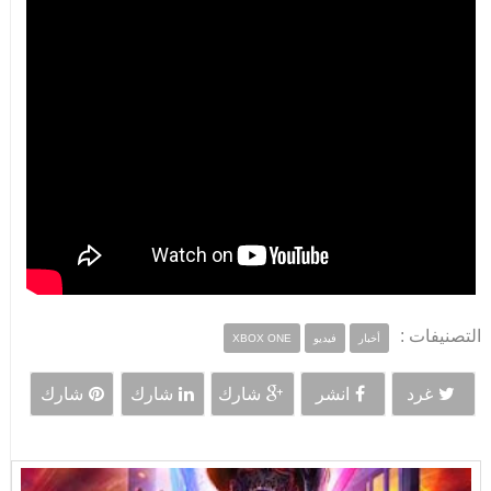
التصنيفات :
أخبار
فيديو
XBOX ONE
غرد
انشر
شارك
شارك
شارك