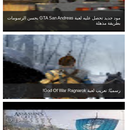
مود جديد تحصل عليه لعبة GTA San Andreas يحسن الرسومات
بطريقة مذهلة
رسميًا: تعريب لعبة God Of War Ragnarok!