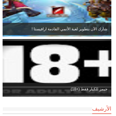
شارك الآن بتطوير لعبة الأنمي القادمة ارافيستا !
جيمز للكبار فقط (+18)
الأرشيف