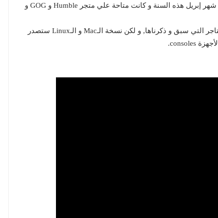
حيث أنه تم إصدار نسخة الـEarly Access من اللعبة في شهر إبريل هذه السنة و كانت متاحة علي متجر Humble و GOG و
يمكنك الحصول علي اللعبة بتاريخ 20 أغسطس من المتاجر التي سبق و ذكرناها, و لكن نسخة الـMac و الـLinux ستصدر
consol.