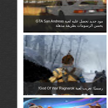
مود جديد تحصل عليه لعبة GTA San Andreas
يحسن الرسومات بطريقة مذهلة
رسميًا: تعريب لعبة God Of War Ragnarok!