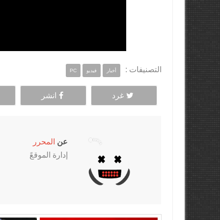
التصنيفات :
أخبار
فيديو
PC
غرد
انشر
عن
المحرر
إدارة الموقعً