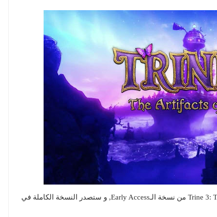
ستخرج لعبة Trine 3: The Artifacts of Power من نسخة الـEarly Access, و ستصدر النسخة الكاملة في