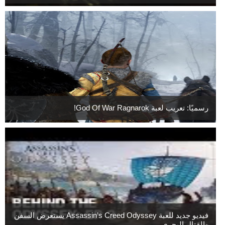
رسميًا: تعريب لعبة God Of War Ragnarok!
فيديو جديد للعبة Assassin’s Creed Odyssey يستعرض السفن
والقتال البحري