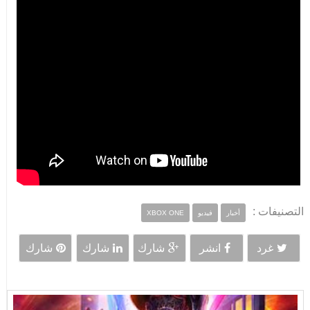
التصنيفات :
أخبار
فيديو
XBOX ONE
غرد
انشر
شارك
شارك
شارك